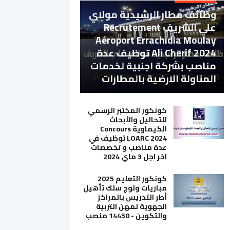
وظائف مطار الرشيدية مولاي
علي الشريف Recrutement
Aéroport Errachidia Moulay
Ali Cherif 2024 توظيف عدة
مناصب بشركة اجنبية لخدمات
المناولة الارضية بالمطارات
كونكور المختبر الرسمي
للتحاليل والأبحاث
الكيماوية Concours
LOARC 2024 توظيف في
عدة مناصب و تخصصات
اخر اجل 3 ماي 2024
كونكور التعليم 2025
مباريات ولوج سلك تأهيل
أطر التدريس بالمراكز
الجهوية لمهن التربية
والتكوين - 14450 منصب