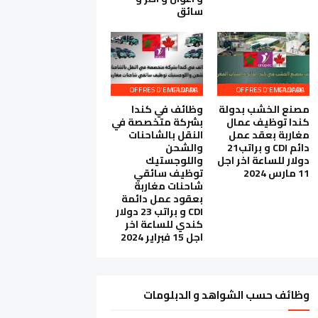
سائق
OFFRES D'EMPLOI AU CANADA
OFFRES D'EMPLOI AU CANADA
مصنع الخشب بدولة
وظائف في كندا
كندا توظيف عمال
بشركة متخصصة في
مغاربة بعقد عمل
النقل بالشاحنات
دائم CDI و براتب21
والشحن
دولار للساعة اخر اجل
واللوجستيك
11 مارس 2024
توظيف سائقي
شاحنات مغاربة
بعقود عمل دائمة
CDI و براتب 23 دولار
كندي للساعة اخر
اجل 15 فبراير 2024
وظائف حسب الشواهد و الدبلومات