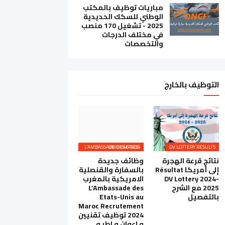
مباريات توظيف بالمكتب
الوطني للسكك الحديدية
2025 - تشغيل 170 منصب
في مختلف الدرجات
والتخصصات
التوظيف بالخارج
L’AMBASSADE DES ETATS-UNIS EMPLOIS
DV LOTTERY RESULTS
نتائج قرعة الهجرة
وظائف جديدة
إلى أمريكا Résultat
بالسفارة والقنصلية
DV Lottery 2024-
الامريكية بالمغرب
2025 مع الشرح
L’Ambassade des
بالتفصيل
Etats-Unis au
Maroc Recrutement
2024 توظيف تقنيين
و اعوان و اطر و