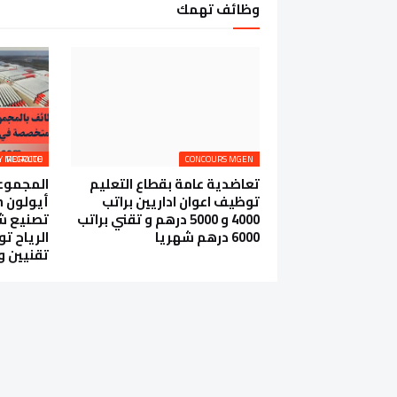
وظائف تهمك
AEOLON RENEWABLE ENERGY MOROCCO RECRUTE
CONCOURS MGEN
تعاضدية عامة بقطاع التعليم
المجموعة
توظيف اعوان اداريين براتب
4000 و 5000 درهم و تقني براتب
تصنيع شف
6000 درهم شهريا
الرياح ت
تقنيين و