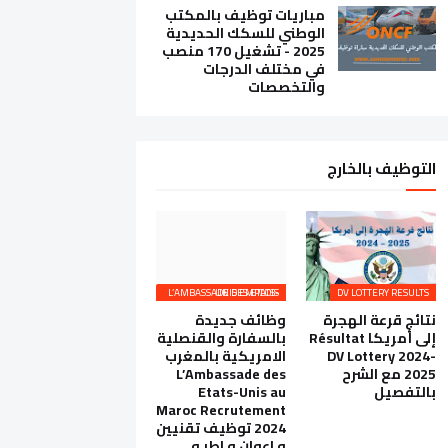
مباريات توظيف بالمكتب
الوطني للسكك الحديدية
2025 - تشغيل 170 منصب
في مختلف الدرجات
والتخصصات
التوظيف بالخارج
L’AMBASSADE DES ETATS-UNIS EMPLOIS
DV LOTTERY RESULTS
نتائج قرعة الهجرة
وظائف جديدة
إلى أمريكا Résultat
بالسفارة والقنصلية
DV Lottery 2024-
الامريكية بالمغرب
2025 مع الشرح
L’Ambassade des
بالتفصيل
Etats-Unis au
Maroc Recrutement
2024 توظيف تقنيين
و اعوان و اطر و