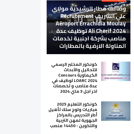
وظائف مطار الرشيدية مولاي
علي الشريف Recrutement
Aéroport Errachidia Moulay
Ali Cherif 2024 توظيف عدة
مناصب بشركة اجنبية لخدمات
المناولة الارضية بالمطارات
كونكور المختبر الرسمي
للتحاليل والأبحاث
الكيماوية Concours
LOARC 2024 توظيف في
عدة مناصب و تخصصات
اخر اجل 3 ماي 2024
كونكور التعليم 2025
مباريات ولوج سلك تأهيل
أطر التدريس بالمراكز
الجهوية لمهن التربية
والتكوين - 14450 منصب