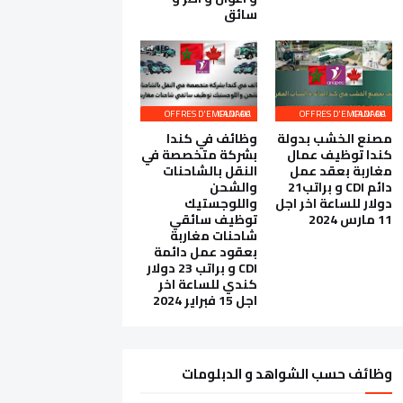
سائق
OFFRES D'EMPLOI AU CANADA
OFFRES D'EMPLOI AU CANADA
مصنع الخشب بدولة
وظائف في كندا
كندا توظيف عمال
بشركة متخصصة في
مغاربة بعقد عمل
النقل بالشاحنات
دائم CDI و براتب21
والشحن
دولار للساعة اخر اجل
واللوجستيك
11 مارس 2024
توظيف سائقي
شاحنات مغاربة
بعقود عمل دائمة
CDI و براتب 23 دولار
كندي للساعة اخر
اجل 15 فبراير 2024
وظائف حسب الشواهد و الدبلومات