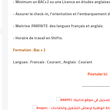
- Minimum un BAC+2 ou une Licence en études anglaises
- Assurer le check-in, l'orientation et l'embarquement 
- Maitrise PARFAITE des langues français et anglais.
- Horaire de travail en Shifts.
Formation : Bac + 2
Langues : Francais : Courant , Anglais : Courant
Postuler Ici
----------------
يل في موقع لانابيك ANAPEC
الوطنية لإنعاش التشغيل والكفاءات - Anapec