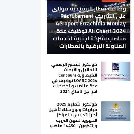
وظائف مطار الرشيدية مولاي
علي الشريف Recrutement
Aéroport Errachidia Moulay
Ali Cherif 2024 توظيف عدة
مناصب بشركة اجنبية لخدمات
المناولة الارضية بالمطارات
كونكور المختبر الرسمي
للتحاليل والأبحاث
الكيماوية Concours
LOARC 2024 توظيف في
عدة مناصب و تخصصات
اخر اجل 3 ماي 2024
كونكور التعليم 2025
مباريات ولوج سلك تأهيل
أطر التدريس بالمراكز
الجهوية لمهن التربية
والتكوين - 14450 منصب