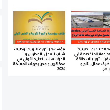
FONDATION ZAKOURA EDUCATION EMPLOIS
 الصناعية الصينية
مؤسسة زاكورة للتربية توظيف
أيولون Aeolon المتخصصة في
شباب للعمل بالمدارس و
رات توربينات طاقة
المؤسسات التعليم الأولي في
وظيف عمال انتاج و
عدة قرى و مدن بجهات المملكة
 اطر
2024