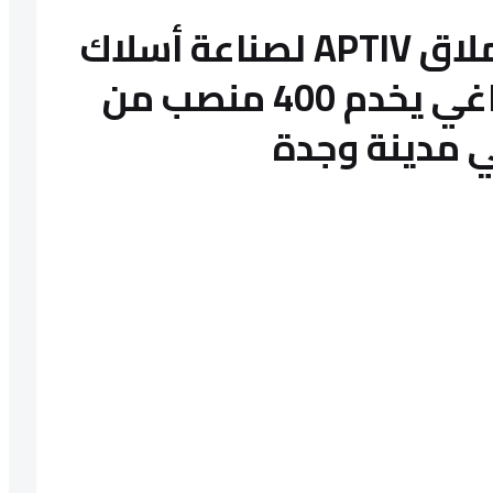
مصنع الامريكي العملاق APTIV لصناعة أسلاك
السيارات - الكابلاج باغي يخدم 400 منصب من
ي مدينة وجدة