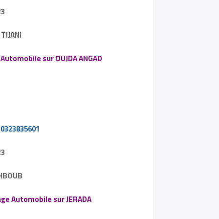
23
TIJANI
e Automobile sur OUJDA ANGAD
220323835601
23
AHBOUB
lage Automobile sur JERADA