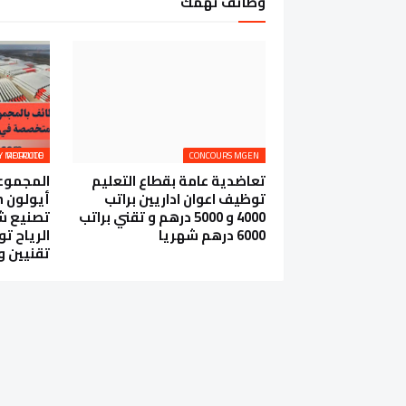
وظائف تهمك
AEOLON RENEWABLE ENERGY MOROCCO RECRUTE
CONCOURS MGEN
تعاضدية عامة بقطاع التعليم
المجموعة
توظيف اعوان اداريين براتب
4000 و 5000 درهم و تقني براتب
تصنيع شف
6000 درهم شهريا
الرياح ت
تقنيين و