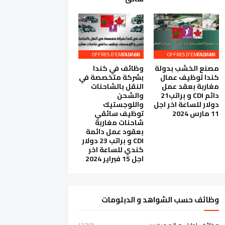
OFFRES D'EMPLOI AU CANADA
OFFRES D'EMPLOI AU CANADA
مصنع الخشب بدولة
وظائف في كندا
كندا توظيف عمال
بشركة متخصصة في
مغاربة بعقد عمل
النقل بالشاحنات
دائم CDI و براتب21
والشحن
دولار للساعة اخر اجل
واللوجستيك
11 مارس 2024
توظيف سائقي
شاحنات مغاربة
بعقود عمل دائمة
CDI و براتب 23 دولار
كندي للساعة اخر
اجل 15 فبراير 2024
وظائف حسب الشواهد و الدبلومات