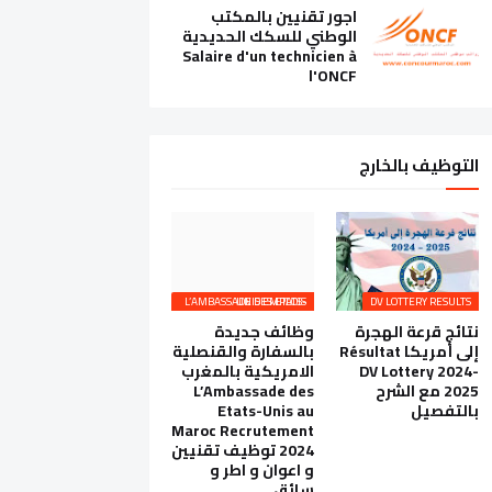
اجور تقنيين بالمكتب
الوطني للسكك الحديدية
Salaire d'un technicien à
l'ONCF
التوظيف بالخارج
L’AMBASSADE DES ETATS-UNIS EMPLOIS
DV LOTTERY RESULTS
نتائج قرعة الهجرة
وظائف جديدة
إلى أمريكا Résultat
بالسفارة والقنصلية
DV Lottery 2024-
الامريكية بالمغرب
2025 مع الشرح
L’Ambassade des
بالتفصيل
Etats-Unis au
Maroc Recrutement
2024 توظيف تقنيين
و اعوان و اطر و
سائق