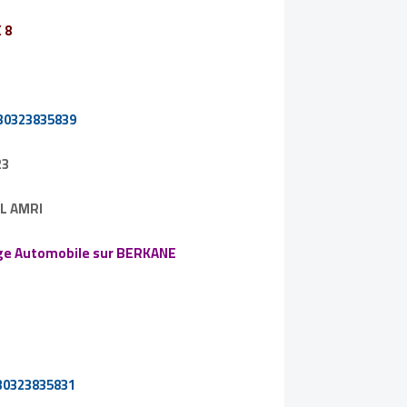
 8
230323835839
23
EL AMRI
age Automobile sur BERKANE
230323835831