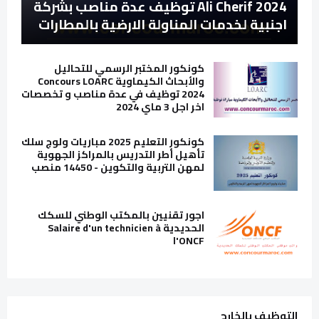
Ali Cherif 2024 توظيف عدة مناصب بشركة
اجنبية لخدمات المناولة الارضية بالمطارات
كونكور المختبر الرسمي للتحاليل
والأبحاث الكيماوية Concours LOARC
2024 توظيف في عدة مناصب و تخصصات
اخر اجل 3 ماي 2024
كونكور التعليم 2025 مباريات ولوج سلك
تأهيل أطر التدريس بالمراكز الجهوية
لمهن التربية والتكوين - 14450 منصب
اجور تقنيين بالمكتب الوطني للسكك
الحديدية Salaire d'un technicien à
l'ONCF
التوظيف بالخارج