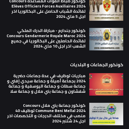
كونكور ضباط القوات المساعدة Concours
Elèves Officiers Forces Auxiliaires 2024
لفائدة الشباب الحاصل على البكالوريا اخر
اجل 5 ماي 2024
كونكور جندارم - مباراة الدرك الملكي
Concours Gendarmerie Royale Maroc 2024
لفائدة الحاصلين على البكالوريا في جميع
الشعب اخر اجل 10 ماي 2024
كونكور الجماعات و البلديات
مباريات توظيف في عدة جماعات حضرية
2024 بجماعة أصيلة و جماعة سيدي إفني و
جماعة سطات و جماعة اليوسفية و جماعة
شفشاون و جماعة بني ملال و جماعة سلا
كونكور جماعة بني ملال Concours
Commune Beni Mellal 2024 توظيف 40
منصب في مختلف الدرجات و التخصصات اخر
اجل 24 شتنبر 2024