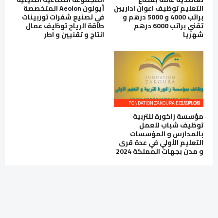
التعليم توظيف اعوان اداريين
أيولون Aeolon المتخصصة
براتب 4000 و 5000 درهم و
في تصنيع شفرات توربينات
تقني براتب 6000 درهم
طاقة الرياح توظيف عمال
شهريا
انتاج و تقنيين و اطر
FONDATION ZAKOURA EDUCATION EMPLOIS
مؤسسة زاكورة للتربية
توظيف شباب للعمل
بالمدارس و المؤسسات
التعليم الأولي في عدة قرى
و مدن بجهات المملكة 2024