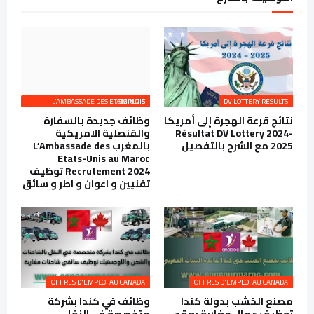
L’AMBASSADE DES ETATS-UNIS EMPLOIS
DV LOTTERY RESULTS
نتائج قرعة الهجرة إلى أمريكا
وظائف جديدة بالسفارة
Résultat DV Lottery 2024-
والقنصلية الامريكية
2025 مع الشرح بالتفصيل
بالمغرب L’Ambassade des
Etats-Unis au Maroc
Recrutement 2024 توظيف
تقنيين و اعوان و اطر و سائق
OFFRES D'EMPLOI AU CANADA
OFFRES D'EMPLOI AU CANADA
مصنع الخشب بدولة كندا
وظائف في كندا بشركة
توظيف عمال مغاربة بعقد
متخصصة في النقل