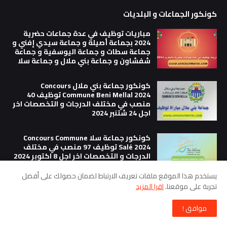
كونكور الجماعات و البلديات
مباريات توظيف في عدة جماعات حضرية
2024 بجماعة أصيلة و جماعة سيدي إفني و
جماعة سطات و جماعة اليوسفية و جماعة
شفشاون و جماعة بني ملال و جماعة سلا
كونكور جماعة بني ملال Concours
Commune Beni Mellal 2024 توظيف 40
منصب في مختلف الدرجات و التخصصات اخر
اجل 24 شتنبر 2024
كونكور جماعة سلا Concours Commune
Salé 2024 توظيف 97 منصب في مختلف
الدرجات و التخصصات اخر اجل 8 اكتوبر 2024
يستخدم هذا الموقع ملفات تعريف الارتباط لضمان حصولك على أفضل
تجربة على موقعنا.
اقرا المزيد
موافق !