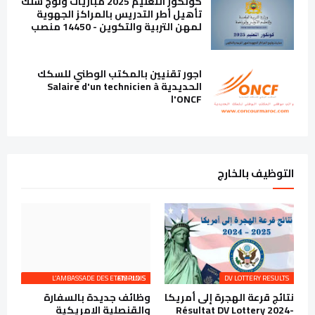
كونكور التعليم 2025 مباريات ولوج سلك
تأهيل أطر التدريس بالمراكز الجهوية
لمهن التربية والتكوين - 14450 منصب
اجور تقنيين بالمكتب الوطني للسكك
الحديدية Salaire d'un technicien à
l'ONCF
التوظيف بالخارج
L’AMBASSADE DES ETATS-UNIS EMPLOIS
DV LOTTERY RESULTS
نتائج قرعة الهجرة إلى أمريكا
وظائف جديدة بالسفارة
Résultat DV Lottery 2024-
والقنصلية الامريكية