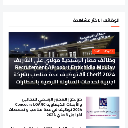
الوظائف الاكثر مشاهدة
الشركات الخاصة
وظائف مطار الرشيدية مولاي علي الشريف
Recrutement Aéroport Errachidia Moulay
Ali Cherif 2024 توظيف عدة مناصب بشركة
اجنبية لخدمات المناولة الارضية بالمطارات
كونكور المختبر الرسمي للتحاليل
والأبحاث الكيماوية Concours LOARC
2024 توظيف في عدة مناصب و تخصصات
اخر اجل 3 ماي 2024