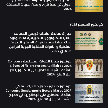
الأولي في عدة قرى و مدن بجهات المملكة
2024
كونكور العسكر 2023
مباراة لفائدة الشباب خريجي المعاهد
العليا للتكنولوجيا التطبيقية ISTA لولوج
سلك ضباط صف بالقوات البرية و البحرية
الملكية و القوات الملكية الجوية اخر اجل
31 ماي 2024
كونكور ضباط القوات المساعدة Concours
Elèves Officiers Forces Auxiliaires 2024
لفائدة الشباب الحاصل على البكالوريا اخر
اجل 5 ماي 2024
كونكور جندارم - مباراة الدرك الملكي
Concours Gendarmerie Royale Maroc 2024
لفائدة الحاصلين على البكالوريا في جميع
الشعب اخر اجل 10 ماي 2024