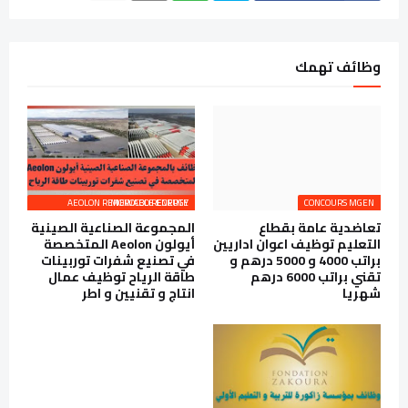
وظائف تهمك
AEOLON RENEWABLE ENERGY MOROCCO RECRUTE
CONCOURS MGEN
تعاضدية عامة بقطاع
المجموعة الصناعية الصينية
التعليم توظيف اعوان اداريين
أيولون Aeolon المتخصصة
براتب 4000 و 5000 درهم و
في تصنيع شفرات توربينات
تقني براتب 6000 درهم
طاقة الرياح توظيف عمال
شهريا
انتاج و تقنيين و اطر