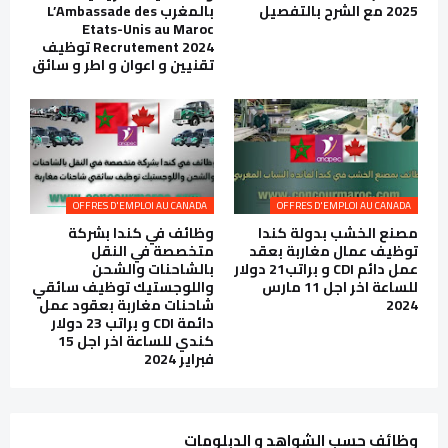
2025 مع الشرح بالتفصيل
بالمغرب L’Ambassade des
Etats-Unis au Maroc
Recrutement 2024 توظيف
تقنيين و اعوان و اطر و سائق
OFFRES D'EMPLOI AU CANADA
OFFRES D'EMPLOI AU CANADA
مصنع الخشب بدولة كندا
وظائف في كندا بشركة
توظيف عمال مغاربة بعقد
متخصصة في النقل
عمل دائم CDI و براتب21 دولار
بالشاحنات والشحن
للساعة اخر اجل 11 مارس
واللوجستيك توظيف سائقي
2024
شاحنات مغاربة بعقود عمل
دائمة CDI و براتب 23 دولار
كندي للساعة اخر اجل 15
فبراير 2024
وظائف حسب الشواهد و الدبلومات