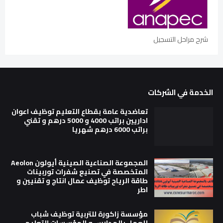
شرح مراحل التسجيل
الخدمة في الشركات
تعاضدية عامة بقطاع التعليم توظيف اعوان
اداريين براتب 4000 و 5000 درهم و تقني
براتب 6000 درهم شهريا
المجموعة الصناعية الصينية أيولون Aeolon
المتخصصة في تصنيع شفرات توربينات
طاقة الرياح توظيف عمال انتاج و تقنيين و
اطر
مؤسسة زاكورة للتربية توظيف شباب
للعمل بالمدارس و المؤسسات التعليم