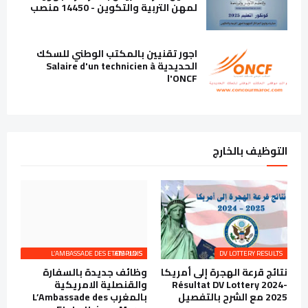
لمهن التربية والتكوين - 14450 منصب
اجور تقنيين بالمكتب الوطني للسكك
الحديدية Salaire d'un technicien à
l'ONCF
التوظيف بالخارج
L’AMBASSADE DES ETATS-UNIS EMPLOIS
DV LOTTERY RESULTS
نتائج قرعة الهجرة إلى أمريكا
وظائف جديدة بالسفارة
Résultat DV Lottery 2024-
والقنصلية الامريكية
2025 مع الشرح بالتفصيل
بالمغرب L’Ambassade des