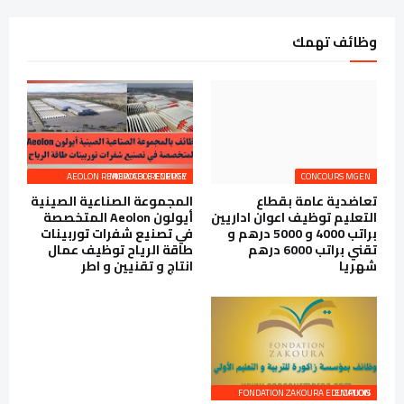
وظائف تهمك
AEOLON RENEWABLE ENERGY MOROCCO RECRUTE
CONCOURS MGEN
تعاضدية عامة بقطاع
المجموعة الصناعية الصينية
التعليم توظيف اعوان اداريين
أيولون Aeolon المتخصصة
براتب 4000 و 5000 درهم و
في تصنيع شفرات توربينات
تقني براتب 6000 درهم
طاقة الرياح توظيف عمال
شهريا
انتاج و تقنيين و اطر
FONDATION ZAKOURA EDUCATION EMPLOIS