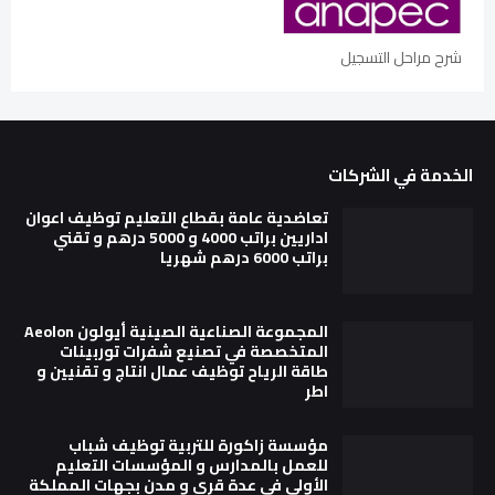
شرح مراحل التسجيل
الخدمة في الشركات
تعاضدية عامة بقطاع التعليم توظيف اعوان
اداريين براتب 4000 و 5000 درهم و تقني
براتب 6000 درهم شهريا
المجموعة الصناعية الصينية أيولون Aeolon
المتخصصة في تصنيع شفرات توربينات
طاقة الرياح توظيف عمال انتاج و تقنيين و
اطر
مؤسسة زاكورة للتربية توظيف شباب
للعمل بالمدارس و المؤسسات التعليم
الأولي في عدة قرى و مدن بجهات المملكة