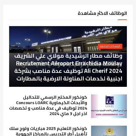
الوظائف الاكثر مشاهدة
الشركات الخاصة
وظائف مطار الرشيدية مولاي علي الشريف
Recrutement Aéroport Errachidia Moulay
Ali Cherif 2024 توظيف عدة مناصب بشركة
اجنبية لخدمات المناولة الارضية بالمطارات
كونكور المختبر الرسمي للتحاليل
والأبحاث الكيماوية Concours LOARC
2024 توظيف في عدة مناصب و تخصصات
اخر اجل 3 ماي 2024
كونكور التعليم 2025 مباريات ولوج سلك
تأهيل أطر التدريس بالمراكز الجهوية