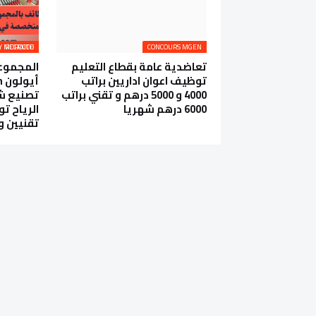
AEOLON RENEWABLE ENERGY MOROCCO RECRUTE
CONCOURS MGEN
تعاضدية عامة بقطاع التعليم
المجموعة
توظيف اعوان اداريين براتب
4000 و 5000 درهم و تقني براتب
تصنيع شف
6000 درهم شهريا
الرياح ت
تقنيين و