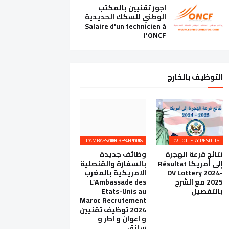
اجور تقنيين بالمكتب
الوطني للسكك الحديدية
Salaire d'un technicien à
l'ONCF
التوظيف بالخارج
L’AMBASSADE DES ETATS-UNIS EMPLOIS
DV LOTTERY RESULTS
نتائج قرعة الهجرة
وظائف جديدة
إلى أمريكا Résultat
بالسفارة والقنصلية
DV Lottery 2024-
الامريكية بالمغرب
2025 مع الشرح
L’Ambassade des
بالتفصيل
Etats-Unis au
Maroc Recrutement
2024 توظيف تقنيين
و اعوان و اطر و
سائق