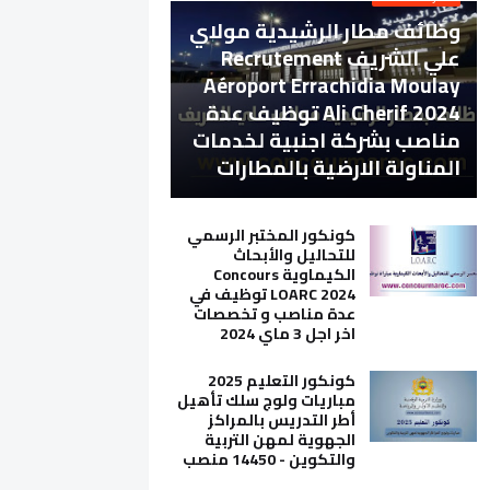
وظائف مطار الرشيدية مولاي
علي الشريف Recrutement
Aéroport Errachidia Moulay
Ali Cherif 2024 توظيف عدة
مناصب بشركة اجنبية لخدمات
المناولة الارضية بالمطارات
كونكور المختبر الرسمي
للتحاليل والأبحاث
الكيماوية Concours
LOARC 2024 توظيف في
عدة مناصب و تخصصات
اخر اجل 3 ماي 2024
كونكور التعليم 2025
مباريات ولوج سلك تأهيل
أطر التدريس بالمراكز
الجهوية لمهن التربية
والتكوين - 14450 منصب