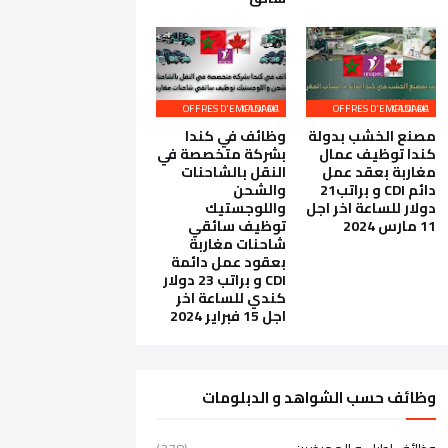
OFFRES D'EMPLOI AU CANADA
OFFRES D'EMPLOI AU CANADA
مصنع الخشب بدولة
وظائف في كندا
كندا توظيف عمال
بشركة متخصصة في
مغاربة بعقد عمل
النقل بالشاحنات
دائم CDI و براتب21
والشحن
دولار للساعة اخر اجل
واللوجستيك
11 مارس 2024
توظيف سائقي
شاحنات مغاربة
بعقود عمل دائمة
CDI و براتب 23 دولار
كندي للساعة اخر
اجل 15 فبراير 2024
وظائف حسب الشواهد و الدبلومات