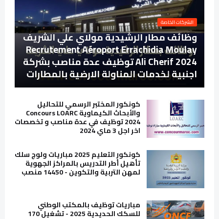
الشركات الخاصة
وظائف مطار الرشيدية مولاي علي الشريف
Recrutement Aéroport Errachidia Moulay
Ali Cherif 2024 توظيف عدة مناصب بشركة
اجنبية لخدمات المناولة الارضية بالمطارات
كونكور المختبر الرسمي للتحاليل
والأبحاث الكيماوية Concours LOARC
2024 توظيف في عدة مناصب و تخصصات
اخر اجل 3 ماي 2024
كونكور التعليم 2025 مباريات ولوج سلك
تأهيل أطر التدريس بالمراكز الجهوية
لمهن التربية والتكوين - 14450 منصب
مباريات توظيف بالمكتب الوطني
للسكك الحديدية 2025 - تشغيل 170