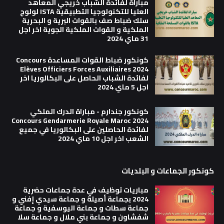
مباراة لفائدة الشباب خريجي المعاهد
العليا للتكنولوجيا التطبيقية ISTA لولوج
سلك ضباط صف بالقوات البرية و البحرية
الملكية و القوات الملكية الجوية اخر اجل
31 ماي 2024
كونكور ضباط القوات المساعدة Concours
Elèves Officiers Forces Auxiliaires 2024
لفائدة الشباب الحاصل على البكالوريا اخر
اجل 5 ماي 2024
كونكور جندارم - مباراة الدرك الملكي
Concours Gendarmerie Royale Maroc 2024
لفائدة الحاصلين على البكالوريا في جميع
الشعب اخر اجل 10 ماي 2024
كونكور الجماعات و البلديات
مباريات توظيف في عدة جماعات حضرية
2024 بجماعة أصيلة و جماعة سيدي إفني و
جماعة سطات و جماعة اليوسفية و جماعة
شفشاون و جماعة بني ملال و جماعة سلا