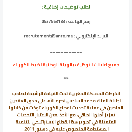
لطلب توضيحات إضافية :
رقم الهاتف : 0537563183
البريد الإلكتروني : recrutement@anre.ma
____________
جميع اعلانات التوظيف بالهيئة الوطنية لضبط الكهرباء
***
انخرطت المملكة المغربية تحت القيادة الرشيدة لصاحب
الجلالة الملك محمد السادس نصره الله، على مدى العقدين
الماضين في عملية تحديث لقطاع الكهرباء توخت من خلالها
تعزيز أمنها الطاقي، مع الأخذ بعين الاعتبار التحديات
المتمثلة في تطوير هذا القطاع الاستراتيجي للتنمية
المستدامة المنصوص عليه في دستور 2011.