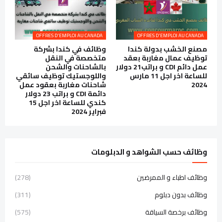
OFFRES D'EMPLOI AU CANADA
OFFRES D'EMPLOI AU CANADA
مصنع الخشب بدولة كندا
وظائف في كندا بشركة
توظيف عمال مغاربة بعقد
متخصصة في النقل
عمل دائم CDI و براتب21 دولار
بالشاحنات والشحن
للساعة اخر اجل 11 مارس
واللوجستيك توظيف سائقي
2024
شاحنات مغاربة بعقود عمل
دائمة CDI و براتب 23 دولار
كندي للساعة اخر اجل 15
فبراير 2024
وظائف حسب الشواهد و الدبلومات
وظائف اطباء و الممرضين
(278)
وظائف بدون دبلوم
(311)
وظائف برخصة السياقة
(575)