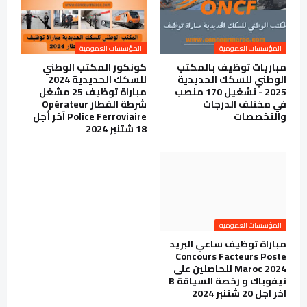
المؤسسات العمومية
المؤسسات العمومية
مباريات توظيف بالمكتب
كونكور المكتب الوطني
الوطني للسكك الحديدية
للسكك الحديدية 2024
2025 - تشغيل 170 منصب
مباراة توظيف 25 مشغل
في مختلف الدرجات
شرطة القطار Opérateur
والتخصصات
Police Ferroviaire آخر أجل
18 شتنبر 2024
المؤسسات العمومية
مباراة توظيف ساعي البريد
Concours Facteurs Poste
Maroc 2024 للحاصلين على
نيفوباك و رخصة السياقة B
اخر اجل 20 شتنبر 2024