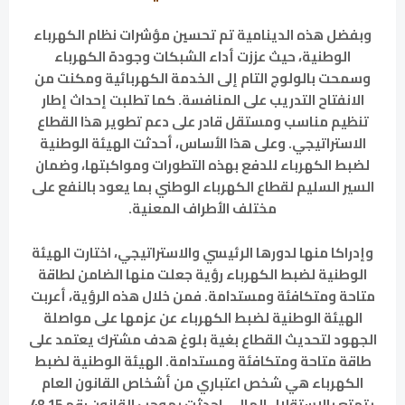
وبفضل هذه الدينامية تم تحسين مؤشرات نظام الكهرباء
الوطنية، حيث عززت أداء الشبكات وجودة الكهرباء
وسمحت بالولوج التام إلى الخدمة الكهربائية ومكنت من
الانفتاح التدريب على المنافسة. كما تطلبت إحداث إطار
تنظيم مناسب ومستقل قادر على دعم تطوير هذا القطاع
الاستراتيجي. وعلى هذا الأساس، أحدثت الهيئة الوطنية
لضبط الكهرباء للدفع بهذه التطورات ومواكبتها، وضمان
السير السليم لقطاع الكهرباء الوطني بما يعود بالنفع على
مختلف الأطراف المعنية.
وإدراكا منها لدورها الرئيسي والاستراتيجي، اختارت الهيئة
الوطنية لضبط الكهرباء رؤية جعلت منها الضامن لطاقة
متاحة ومتكافئة ومستدامة. فمن خلال هذه الرؤية، أعربت
الهيئة الوطنية لضبط الكهرباء عن عزمها على مواصلة
الجهود لتحديث القطاع بغية بلوغ هدف مشترك يعتمد على
طاقة متاحة ومتكافئة ومستدامة. الهيئة الوطنية لضبط
الكهرباء هي شخص اعتباري من أشخاص القانون العام
يتمتع بالاستقلال المالي، احدثت بموجب القانون رقم 48.15