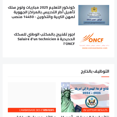
كونكور التعليم 2025 مباريات ولوج سلك
تأهيل أطر التدريس بالمراكز الجهوية
لمهن التربية والتكوين - 14450 منصب
اجور تقنيين بالمكتب الوطني للسكك
الحديدية Salaire d'un technicien à
l'ONCF
التوظيف بالخارج
L’AMBASSADE DES ETATS-UNIS EMPLOIS
DV LOTTERY RESULTS