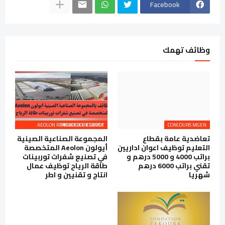
Facebook
وظائف تهمك
AEOLON RENEWABLE ENERGY MOROCCO RECRUTE
CONCOURS MGEN
تعاضدية عامة بقطاع
المجموعة الصناعية الصينية
التعليم توظيف اعوان اداريين
أيولون Aeolon المتخصصة
براتب 4000 و 5000 درهم و
في تصنيع شفرات توربينات
تقني براتب 6000 درهم
طاقة الرياح توظيف عمال
شهريا
انتاج و تقنيين و اطر