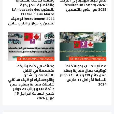
نتائج قرعة الهجرة إلى أمريكا
وظائف جديدة بالسفارة
Résultat DV Lottery 2024-
والقنصلية الامريكية
2025 مع الشرح بالتفصيل
بالمغرب L’Ambassade des
Etats-Unis au Maroc
Recrutement 2024 توظيف
تقنيين و اعوان و اطر و سائق
OFFRES D'EMPLOI AU CANADA
OFFRES D'EMPLOI AU CANADA
مصنع الخشب بدولة كندا
وظائف في كندا بشركة
توظيف عمال مغاربة بعقد
متخصصة في النقل
عمل دائم CDI و براتب21 دولار
بالشاحنات والشحن
للساعة اخر اجل 11 مارس
واللوجستيك توظيف سائقي
2024
شاحنات مغاربة بعقود عمل
دائمة CDI و براتب 23 دولار
كندي للساعة اخر اجل 15
فبراير 2024