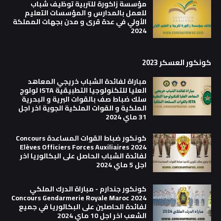
مؤسسة زاكورة للتربية توظيف شباب
للعمل بالمدارس و المؤسسات التعليم
الأولي في عدة قرى و مدن بجهات المملكة
2024
كونكور العسكر 2023
مباراة لفائدة الشباب خريجي المعاهد
العليا للتكنولوجيا التطبيقية ISTA لولوج
سلك ضباط صف بالقوات البرية و البحرية
الملكية و القوات الملكية الجوية اخر اجل
31 ماي 2024
كونكور ضباط القوات المساعدة Concours
Elèves Officiers Forces Auxiliaires 2024
لفائدة الشباب الحاصل على البكالوريا اخر
اجل 5 ماي 2024
كونكور جندارم - مباراة الدرك الملكي
Concours Gendarmerie Royale Maroc 2024
لفائدة الحاصلين على البكالوريا في جميع
الشعب اخر اجل 10 ماي 2024