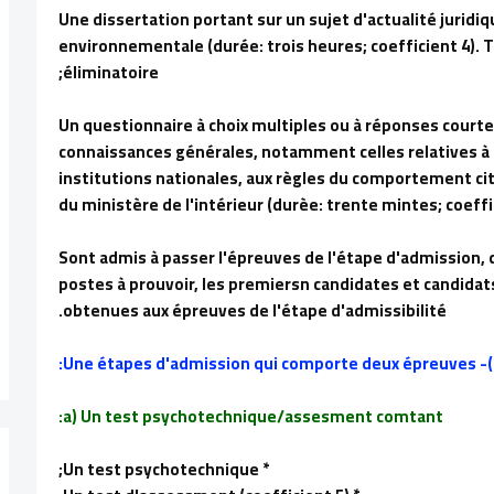
- Une dissertation portant sur un sujet d'actualité jurid
environnementale (durée: trois heures; coefficient 4). T
éliminatoire;
- Un questionnaire à choix multiples ou à réponses courtes
connaissances générales, notamment celles relatives à 
institutions nationales, aux règles du comportement cit
du ministère de l'intérieur (durèe: trente mintes; coeffic
Sont admis à passer l'épreuves de l'étape d'admission, d
postes à prouvoir, les premiersn candidates et candidat
obtenues aux épreuves de l'étape d'admissibilité.
2)- Une ét
a) Un test psychotechnique/assesment comtant:
* Un test psychotechnique;