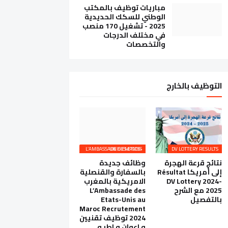
مباريات توظيف بالمكتب
الوطني للسكك الحديدية
2025 - تشغيل 170 منصب
في مختلف الدرجات
والتخصصات
التوظيف بالخارج
L’AMBASSADE DES ETATS-UNIS EMPLOIS
DV LOTTERY RESULTS
نتائج قرعة الهجرة
وظائف جديدة
إلى أمريكا Résultat
بالسفارة والقنصلية
DV Lottery 2024-
الامريكية بالمغرب
2025 مع الشرح
L’Ambassade des
بالتفصيل
Etats-Unis au
Maroc Recrutement
2024 توظيف تقنيين
و اعوان و اطر و