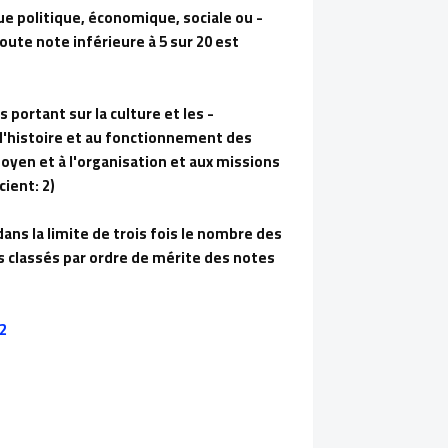
ique politique, économique, sociale ou
oute note inférieure à 5 sur 20 est
 portant sur la culture et les
l'histoire et au fonctionnement des
oyen et à l'organisation et aux missions
ient: 2)
ans la limite de trois fois le nombre des
s classés par ordre de mérite des notes
apes d'admission qui comporte deux épreuves: