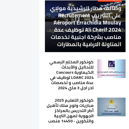
وظائف مطار الرشيدية مولاي
علي الشريف Recrutement
Aéroport Errachidia Moulay
Ali Cherif 2024 توظيف عدة
مناصب بشركة اجنبية لخدمات
المناولة الارضية بالمطارات
كونكور المختبر الرسمي
للتحاليل والأبحاث
الكيماوية Concours
LOARC 2024 توظيف في
عدة مناصب و تخصصات
اخر اجل 3 ماي 2024
كونكور التعليم 2025
مباريات ولوج سلك تأهيل
أطر التدريس بالمراكز
الجهوية لمهن التربية
والتكوين - 14450 منصب