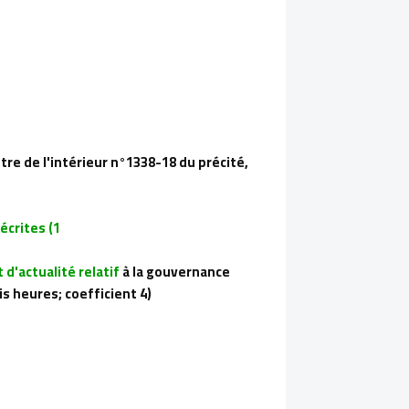
stre de l'intérieur n°1338-18 du précité,
1) Une étape d'admissibilité qui comprend deux épreuves écrites:
d'actualité relatif
à la gouvernance
s heures; coefficient 4).