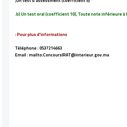
* Un test d'assessment (coefficient 5);
b) Un test oral (coefficient 10), Toute note inférieure à 8
Pour plus d'informations :
Téléphone : 0537214663
Email : mailto:ConcoursIRAT@interieur.gov.ma