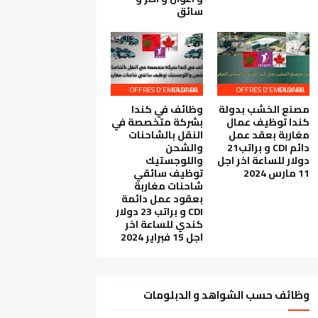
سائق
OFFRES D'EMPLOI AU CANADA
OFFRES D'EMPLOI AU CANADA
مصنع الخشب بدولة
وظائف في كندا
كندا توظيف عمال
بشركة متخصصة في
مغاربة بعقد عمل
النقل بالشاحنات
دائم CDI و براتب21
والشحن
دولار للساعة اخر اجل
واللوجستيك
11 مارس 2024
توظيف سائقي
شاحنات مغاربة
بعقود عمل دائمة
CDI و براتب 23 دولار
كندي للساعة اخر
اجل 15 فبراير 2024
وظائف حسب الشواهد و الدبلومات