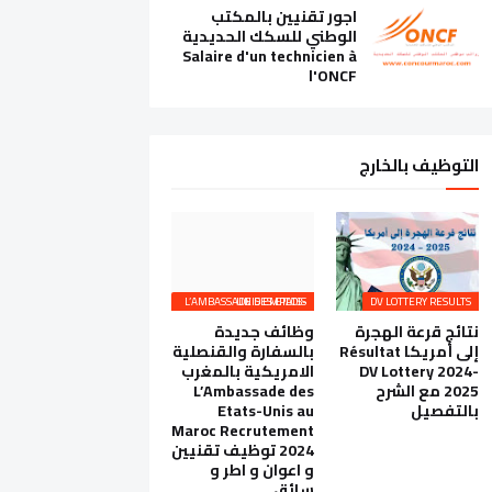
اجور تقنيين بالمكتب
الوطني للسكك الحديدية
Salaire d'un technicien à
l'ONCF
التوظيف بالخارج
L’AMBASSADE DES ETATS-UNIS EMPLOIS
DV LOTTERY RESULTS
نتائج قرعة الهجرة
وظائف جديدة
إلى أمريكا Résultat
بالسفارة والقنصلية
DV Lottery 2024-
الامريكية بالمغرب
2025 مع الشرح
L’Ambassade des
بالتفصيل
Etats-Unis au
Maroc Recrutement
2024 توظيف تقنيين
و اعوان و اطر و
سائق