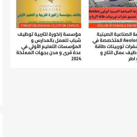
FONDATION ZAKOURA EDUCATION EMPLOIS
 الصناعية الصينية
مؤسسة زاكورة للتربية توظيف
أيولون Aeolon المتخصصة في
شباب للعمل بالمدارس و
رات توربينات طاقة
المؤسسات التعليم الأولي في
وظيف عمال انتاج و
عدة قرى و مدن بجهات المملكة
 اطر
2024