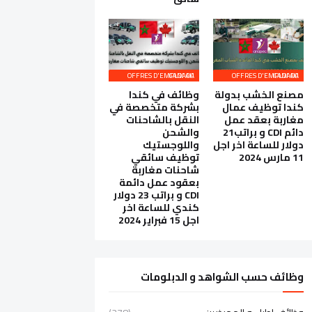
OFFRES D'EMPLOI AU CANADA
OFFRES D'EMPLOI AU CANADA
مصنع الخشب بدولة
وظائف في كندا
كندا توظيف عمال
بشركة متخصصة في
مغاربة بعقد عمل
النقل بالشاحنات
دائم CDI و براتب21
والشحن
دولار للساعة اخر اجل
واللوجستيك
11 مارس 2024
توظيف سائقي
شاحنات مغاربة
بعقود عمل دائمة
CDI و براتب 23 دولار
كندي للساعة اخر
اجل 15 فبراير 2024
وظائف حسب الشواهد و الدبلومات