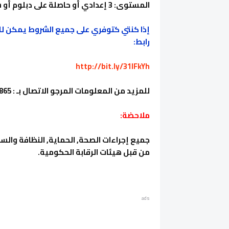
المستوى: 3 إعدادي أو حاصلة على دبلوم أو شهادة التأهيل المهني
إذا كنتي كتوفري على جميع الشروط يمكن لك ا
رابط:
http://bit.ly/31lFkYh
للمزيد من المعلومات المرجو الاتصال بـ : 0522673865
ملاحضة:
جميع إجراءات الصحة, الحماية, النظافة والسل
من قبل هيئات الرقابة الحكومية.
ads