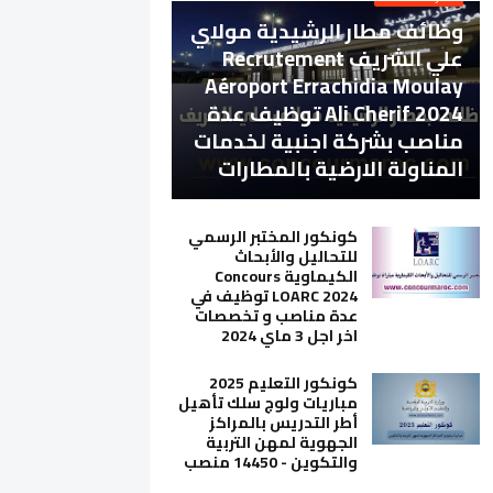
وظائف مطار الرشيدية مولاي
علي الشريف Recrutement
Aéroport Errachidia Moulay
Ali Cherif 2024 توظيف عدة
مناصب بشركة اجنبية لخدمات
المناولة الارضية بالمطارات
كونكور المختبر الرسمي
للتحاليل والأبحاث
الكيماوية Concours
LOARC 2024 توظيف في
عدة مناصب و تخصصات
اخر اجل 3 ماي 2024
كونكور التعليم 2025
مباريات ولوج سلك تأهيل
أطر التدريس بالمراكز
الجهوية لمهن التربية
والتكوين - 14450 منصب