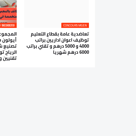
AEOLON RENEWABLE ENERGY MOROCCO RECRUTE
CONCOURS MGEN
تعاضدية عامة بقطاع التعليم
المجموعة
توظيف اعوان اداريين براتب
4000 و 5000 درهم و تقني براتب
تصنيع شف
6000 درهم شهريا
الرياح ت
تقنيين و