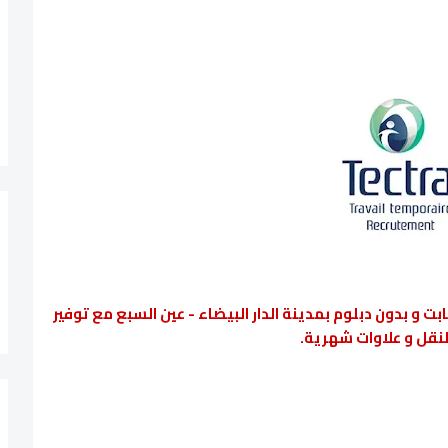
طلوب 150 عاملة براتب ثابت و بدون دبلوم بمدينة الدار البيضاء - عين السبع مع توفير
نقل و علاوات شهرية.