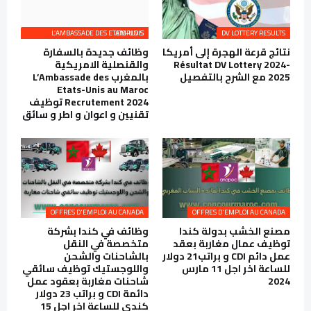
L’AMBASSADE DES ETATS-UNIS EMPLOIS
DV LOTTERY RESULTS
نتائج قرعة الهجرة إلى أمريكا
وظائف جديدة بالسفارة
Résultat DV Lottery 2024-
والقنصلية الامريكية
2025 مع الشرح بالتفصيل
بالمغرب L’Ambassade des
Etats-Unis au Maroc
Recrutement 2024 توظيف
تقنيين و اعوان و اطر و سائق
OFFRES D'EMPLOI AU CANADA
OFFRES D'EMPLOI AU CANADA
مصنع الخشب بدولة كندا
وظائف في كندا بشركة
توظيف عمال مغاربة بعقد
متخصصة في النقل
عمل دائم CDI و براتب21 دولار
بالشاحنات والشحن
للساعة اخر اجل 11 مارس
واللوجستيك توظيف سائقي
2024
شاحنات مغاربة بعقود عمل
دائمة CDI و براتب 23 دولار
كندي للساعة اخر اجل 15