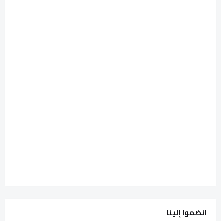
انضموا إلينا