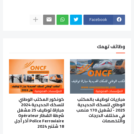
Facebook
وظائف تهمك
المؤسسات العمومية
المؤسسات العمومية
مباريات توظيف بالمكتب
كونكور المكتب الوطني
الوطني للسكك الحديدية
للسكك الحديدية 2024
2025 - تشغيل 170 منصب
مباراة توظيف 25 مشغل
في مختلف الدرجات
شرطة القطار Opérateur
والتخصصات
Police Ferroviaire آخر أجل
18 شتنبر 2024