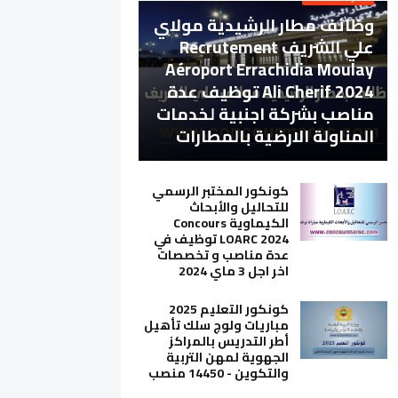
وظائف مطار الرشيدية مولاي
علي الشريف Recrutement
Aéroport Errachidia Moulay
Ali Cherif 2024 توظيف عدة
مناصب بشركة اجنبية لخدمات
المناولة الارضية بالمطارات
كونكور المختبر الرسمي
للتحاليل والأبحاث
الكيماوية Concours
LOARC 2024 توظيف في
عدة مناصب و تخصصات
اخر اجل 3 ماي 2024
كونكور التعليم 2025
مباريات ولوج سلك تأهيل
أطر التدريس بالمراكز
الجهوية لمهن التربية
والتكوين - 14450 منصب