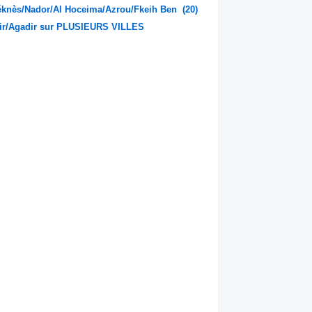
s/Méknès/Nador/Al Hoceima/Azrou/Fkeih Ben
Kbir/Agadir sur PLUSIEURS VILLES