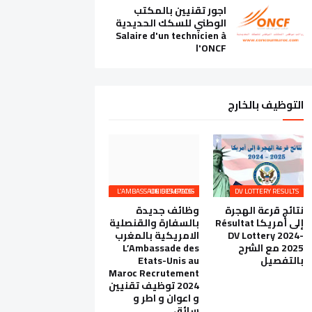
اجور تقنيين بالمكتب
الوطني للسكك الحديدية
Salaire d'un technicien à
l'ONCF
التوظيف بالخارج
L’AMBASSADE DES ETATS-UNIS EMPLOIS
DV LOTTERY RESULTS
نتائج قرعة الهجرة
وظائف جديدة
إلى أمريكا Résultat
بالسفارة والقنصلية
DV Lottery 2024-
الامريكية بالمغرب
2025 مع الشرح
L’Ambassade des
بالتفصيل
Etats-Unis au
Maroc Recrutement
2024 توظيف تقنيين
و اعوان و اطر و
سائق