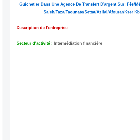
(20) Guichetier Dans Une Agence De Transfert D'argent Sur: Fè
Saleh/Taza/Taounate/Settat/Azilal/Afourar/Kser 
Description de l'entreprise
barid cash recrutement
Secteur d’activité :
Intermédiation financière