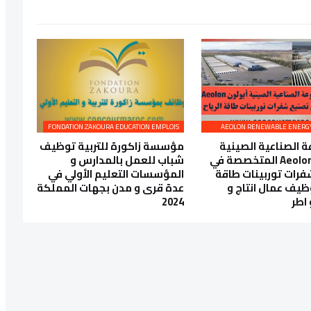
FONDATION ZAKOURA EDUCATION EMPLOIS
 الصناعية الصينية
مؤسسة زاكورة للتربية توظيف
أيولون Aeolon المتخصصة في
شباب للعمل بالمدارس و
رات توربينات طاقة
المؤسسات التعليم الأولي في
وظيف عمال انتاج و
عدة قرى و مدن بجهات المملكة
 اطر
2024