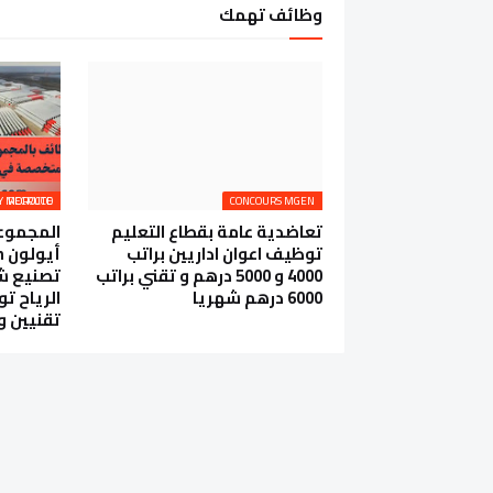
وظائف تهمك
AEOLON RENEWABLE ENERGY MOROCCO RECRUTE
CONCOURS MGEN
تعاضدية عامة بقطاع التعليم
المجموعة
توظيف اعوان اداريين براتب
4000 و 5000 درهم و تقني براتب
تصنيع شف
6000 درهم شهريا
الرياح ت
تقنيين و