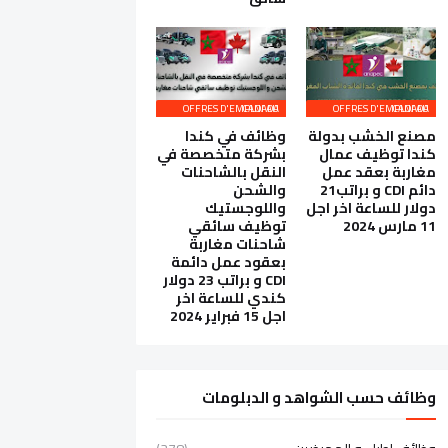
OFFRES D'EMPLOI AU CANADA
OFFRES D'EMPLOI AU CANADA
مصنع الخشب بدولة
وظائف في كندا
كندا توظيف عمال
بشركة متخصصة في
مغاربة بعقد عمل
النقل بالشاحنات
دائم CDI و براتب21
والشحن
دولار للساعة اخر اجل
واللوجستيك
11 مارس 2024
توظيف سائقي
شاحنات مغاربة
بعقود عمل دائمة
CDI و براتب 23 دولار
كندي للساعة اخر
اجل 15 فبراير 2024
وظائف حسب الشواهد و الدبلومات