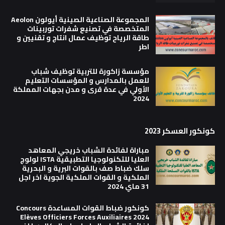
المجموعة الصناعية الصينية أيولون Aeolon
المتخصصة في تصنيع شفرات توربينات
طاقة الرياح توظيف عمال انتاج و تقنيين و
اطر
مؤسسة زاكورة للتربية توظيف شباب
للعمل بالمدارس و المؤسسات التعليم
الأولي في عدة قرى و مدن بجهات المملكة
2024
كونكور العسكر 2023
مباراة لفائدة الشباب خريجي المعاهد
العليا للتكنولوجيا التطبيقية ISTA لولوج
سلك ضباط صف بالقوات البرية و البحرية
الملكية و القوات الملكية الجوية اخر اجل
31 ماي 2024
كونكور ضباط القوات المساعدة Concours
Elèves Officiers Forces Auxiliaires 2024