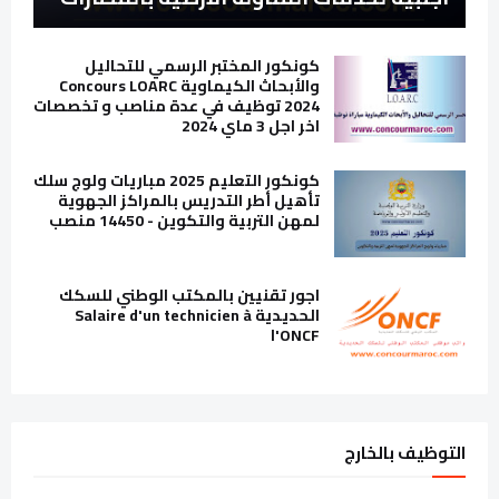
كونكور المختبر الرسمي للتحاليل
والأبحاث الكيماوية Concours LOARC
2024 توظيف في عدة مناصب و تخصصات
اخر اجل 3 ماي 2024
كونكور التعليم 2025 مباريات ولوج سلك
تأهيل أطر التدريس بالمراكز الجهوية
لمهن التربية والتكوين - 14450 منصب
اجور تقنيين بالمكتب الوطني للسكك
الحديدية Salaire d'un technicien à
l'ONCF
التوظيف بالخارج