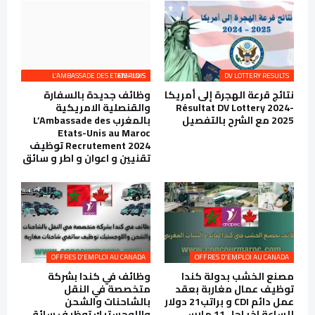
L’AMBASSADE DES ETATS-UNIS EMPLOIS
DV LOTTERY RESULTS
نتائج قرعة الهجرة إلى أمريكا
وظائف جديدة بالسفارة
Résultat DV Lottery 2024-
والقنصلية الامريكية
2025 مع الشرح بالتفصيل
بالمغرب L’Ambassade des
Etats-Unis au Maroc
Recrutement 2024 توظيف
تقنيين و اعوان و اطر و سائق
OFFRES D'EMPLOI AU CANADA
OFFRES D'EMPLOI AU CANADA
مصنع الخشب بدولة كندا
وظائف في كندا بشركة
توظيف عمال مغاربة بعقد
متخصصة في النقل
عمل دائم CDI و براتب21 دولار
بالشاحنات والشحن
للساعة اخر اجل 11 مارس
واللوجستيك توظيف سائقي