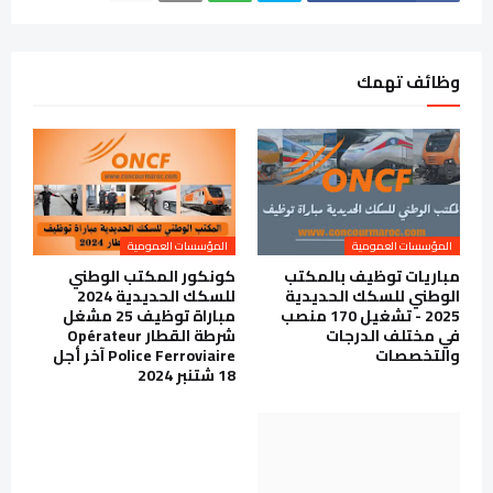
وظائف تهمك
المؤسسات العمومية
المؤسسات العمومية
مباريات توظيف بالمكتب
كونكور المكتب الوطني
الوطني للسكك الحديدية
للسكك الحديدية 2024
2025 - تشغيل 170 منصب
مباراة توظيف 25 مشغل
في مختلف الدرجات
شرطة القطار Opérateur
والتخصصات
Police Ferroviaire آخر أجل
18 شتنبر 2024