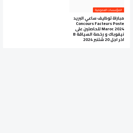
المؤسسات العمومية
مباراة توظيف ساعي البريد
Concours Facteurs Poste
Maroc 2024 للحاصلين على
نيفوباك و رخصة السياقة B
اخر اجل 20 شتنبر 2024