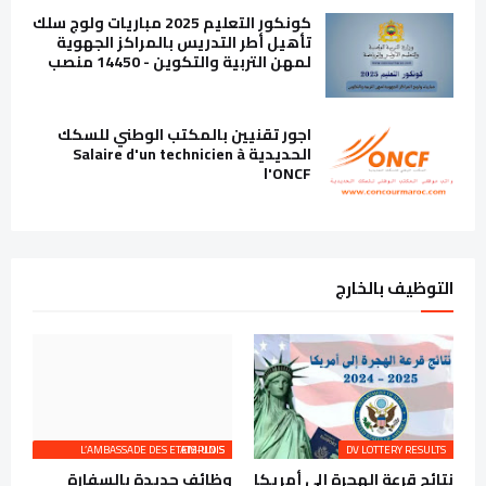
كونكور التعليم 2025 مباريات ولوج سلك
تأهيل أطر التدريس بالمراكز الجهوية
لمهن التربية والتكوين - 14450 منصب
اجور تقنيين بالمكتب الوطني للسكك
الحديدية Salaire d'un technicien à
l'ONCF
التوظيف بالخارج
L’AMBASSADE DES ETATS-UNIS EMPLOIS
DV LOTTERY RESULTS
نتائج قرعة الهجرة إلى أمريكا
وظائف جديدة بالسفارة