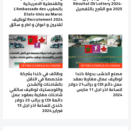
Résultat DV Lottery 2024-
والقنصلية الامريكية
2025 مع الشرح بالتفصيل
بالمغرب L’Ambassade des
Etats-Unis au Maroc
Recrutement 2024 توظيف
تقنيين و اعوان و اطر و سائق
OFFRES D'EMPLOI AU CANADA
OFFRES D'EMPLOI AU CANADA
مصنع الخشب بدولة كندا
وظائف في كندا بشركة
توظيف عمال مغاربة بعقد
متخصصة في النقل
عمل دائم CDI و براتب21 دولار
بالشاحنات والشحن
للساعة اخر اجل 11 مارس
واللوجستيك توظيف سائقي
2024
شاحنات مغاربة بعقود عمل
دائمة CDI و براتب 23 دولار
كندي للساعة اخر اجل 15
فبراير 2024