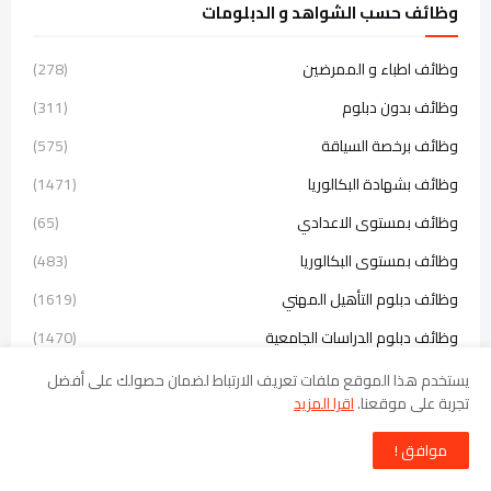
وظائف حسب الشواهد و الدبلومات
وظائف اطباء و الممرضين
(278)
وظائف بدون دبلوم
(311)
وظائف برخصة السياقة
(575)
وظائف بشهادة البكالوريا
(1471)
وظائف بمستوى الاعدادي
(65)
وظائف بمستوى البكالوريا
(483)
وظائف دبلوم التأهيل المهني
(1619)
وظائف دبلوم الدراسات الجامعية
(1470)
وظائف دبلوم الدراسات العليا
(1673)
يستخدم هذا الموقع ملفات تعريف الارتباط لضمان حصولك على أفضل
تجربة على موقعنا.
اقرا المزيد
وظائف دبلوم تقني
(2717)
موافق !
وظائف دبلوم تقني العالي
(1274)
وظائف دبلوم تقني متخصص
(3620)