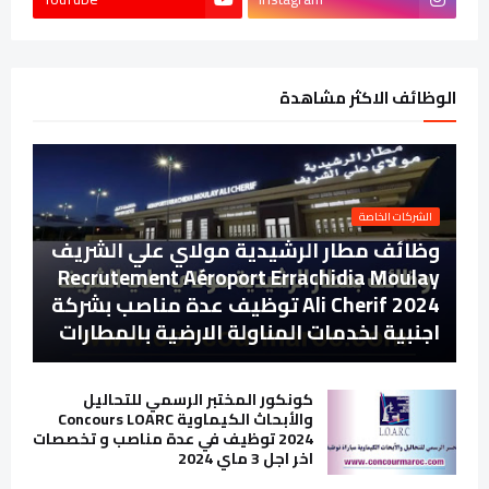
الوظائف الاكثر مشاهدة
الشركات الخاصة
وظائف مطار الرشيدية مولاي علي الشريف
Recrutement Aéroport Errachidia Moulay
Ali Cherif 2024 توظيف عدة مناصب بشركة
اجنبية لخدمات المناولة الارضية بالمطارات
كونكور المختبر الرسمي للتحاليل
والأبحاث الكيماوية Concours LOARC
2024 توظيف في عدة مناصب و تخصصات
اخر اجل 3 ماي 2024