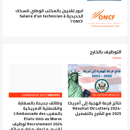
اجور تقنيين بالمكتب الوطني للسكك
الحديدية Salaire d'un technicien à
l'ONCF
التوظيف بالخارج
L’AMBASSADE DES ETATS-UNIS EMPLOIS
DV LOTTERY RESULTS
نتائج قرعة الهجرة إلى أمريكا
وظائف جديدة بالسفارة
Résultat DV Lottery 2024-
والقنصلية الامريكية
2025 مع الشرح بالتفصيل
بالمغرب L’Ambassade des
Etats-Unis au Maroc
Recrutement 2024 توظيف
تقنيين و اعوان و اطر و سائق