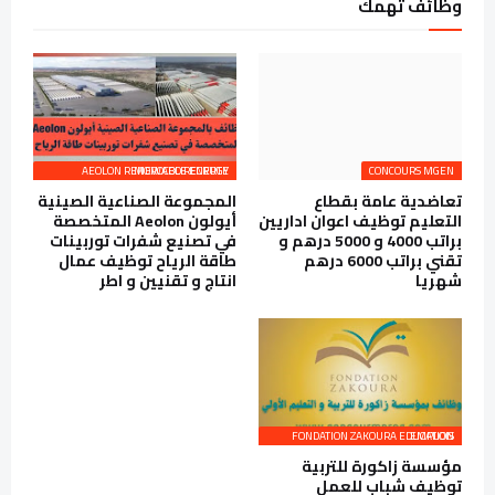
وظائف تهمك
AEOLON RENEWABLE ENERGY MOROCCO RECRUTE
CONCOURS MGEN
تعاضدية عامة بقطاع
المجموعة الصناعية الصينية
التعليم توظيف اعوان اداريين
أيولون Aeolon المتخصصة
براتب 4000 و 5000 درهم و
في تصنيع شفرات توربينات
تقني براتب 6000 درهم
طاقة الرياح توظيف عمال
شهريا
انتاج و تقنيين و اطر
FONDATION ZAKOURA EDUCATION EMPLOIS
مؤسسة زاكورة للتربية
توظيف شباب للعمل