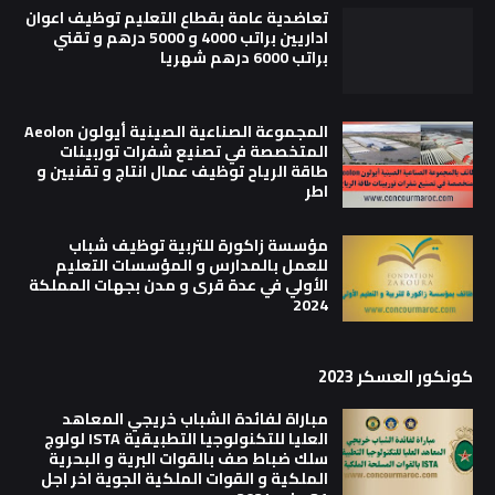
تعاضدية عامة بقطاع التعليم توظيف اعوان
اداريين براتب 4000 و 5000 درهم و تقني
براتب 6000 درهم شهريا
المجموعة الصناعية الصينية أيولون Aeolon
المتخصصة في تصنيع شفرات توربينات
طاقة الرياح توظيف عمال انتاج و تقنيين و
اطر
مؤسسة زاكورة للتربية توظيف شباب
للعمل بالمدارس و المؤسسات التعليم
الأولي في عدة قرى و مدن بجهات المملكة
2024
كونكور العسكر 2023
مباراة لفائدة الشباب خريجي المعاهد
العليا للتكنولوجيا التطبيقية ISTA لولوج
سلك ضباط صف بالقوات البرية و البحرية
الملكية و القوات الملكية الجوية اخر اجل