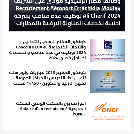
وظائف مطار الرشيدية مولاي علي الشريف
Recrutement Aéroport Errachidia Moulay
Ali Cherif 2024 توظيف عدة مناصب بشركة
اجنبية لخدمات المناولة الارضية بالمطارات
كونكور المختبر الرسمي للتحاليل
والأبحاث الكيماوية Concours LOARC
2024 توظيف في عدة مناصب و تخصصات
اخر اجل 3 ماي 2024
كونكور التعليم 2025 مباريات ولوج سلك
تأهيل أطر التدريس بالمراكز الجهوية
لمهن التربية والتكوين - 14450 منصب
اجور تقنيين بالمكتب الوطني للسكك
الحديدية Salaire d'un technicien à
l'ONCF