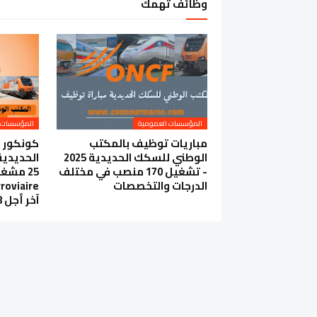
وظائف تهمك
المؤسسات العمومية
المؤسسات 
مباريات توظيف بالمكتب
كونكور 
الوطني للسكك الحديدية 2025
- تشغيل 170 منصب في مختلف
25 مشغ
الدرجات والتخصصات
roviaire
آخر أجل 18 شتنبر 2024