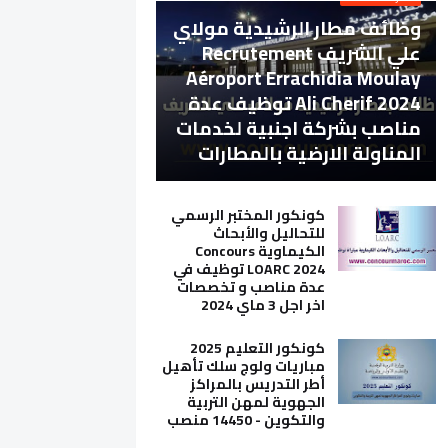
وظائف مطار الرشيدية مولاي
علي الشريف Recrutement
Aéroport Errachidia Moulay
Ali Cherif 2024 توظيف عدة
مناصب بشركة اجنبية لخدمات
المناولة الارضية بالمطارات
كونكور المختبر الرسمي
للتحاليل والأبحاث
الكيماوية Concours
LOARC 2024 توظيف في
عدة مناصب و تخصصات
اخر اجل 3 ماي 2024
كونكور التعليم 2025
مباريات ولوج سلك تأهيل
أطر التدريس بالمراكز
الجهوية لمهن التربية
والتكوين - 14450 منصب