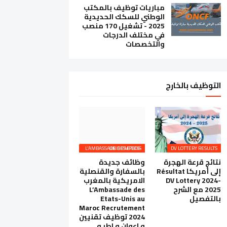
مباريات توظيف بالمكتب
الوطني للسكك الحديدية
2025 - تشغيل 170 منصب
في مختلف الدرجات
والتخصصات
التوظيف بالخارج
L’AMBASSADE DES ETATS-UNIS EMPLOIS
DV LOTTERY RESULTS
نتائج قرعة الهجرة
وظائف جديدة
إلى أمريكا Résultat
بالسفارة والقنصلية
DV Lottery 2024-
الامريكية بالمغرب
2025 مع الشرح
L’Ambassade des
بالتفصيل
Etats-Unis au
Maroc Recrutement
2024 توظيف تقنيين
و اعوان و اطر و