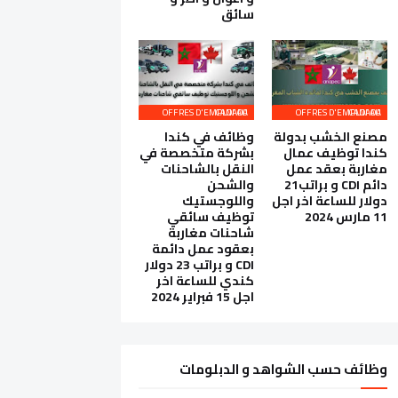
سائق
OFFRES D'EMPLOI AU CANADA
OFFRES D'EMPLOI AU CANADA
مصنع الخشب بدولة
وظائف في كندا
كندا توظيف عمال
بشركة متخصصة في
مغاربة بعقد عمل
النقل بالشاحنات
دائم CDI و براتب21
والشحن
دولار للساعة اخر اجل
واللوجستيك
11 مارس 2024
توظيف سائقي
شاحنات مغاربة
بعقود عمل دائمة
CDI و براتب 23 دولار
كندي للساعة اخر
اجل 15 فبراير 2024
وظائف حسب الشواهد و الدبلومات