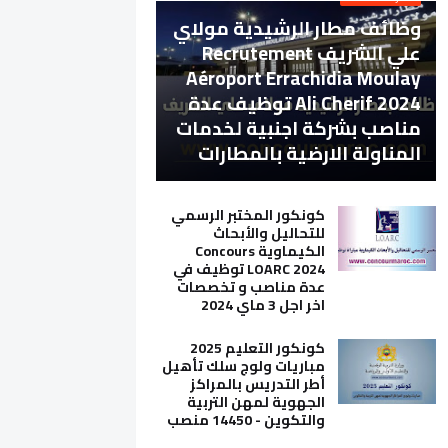
وظائف مطار الرشيدية مولاي
علي الشريف Recrutement
Aéroport Errachidia Moulay
Ali Cherif 2024 توظيف عدة
مناصب بشركة اجنبية لخدمات
المناولة الارضية بالمطارات
كونكور المختبر الرسمي
للتحاليل والأبحاث
الكيماوية Concours
LOARC 2024 توظيف في
عدة مناصب و تخصصات
اخر اجل 3 ماي 2024
كونكور التعليم 2025
مباريات ولوج سلك تأهيل
أطر التدريس بالمراكز
الجهوية لمهن التربية
والتكوين - 14450 منصب