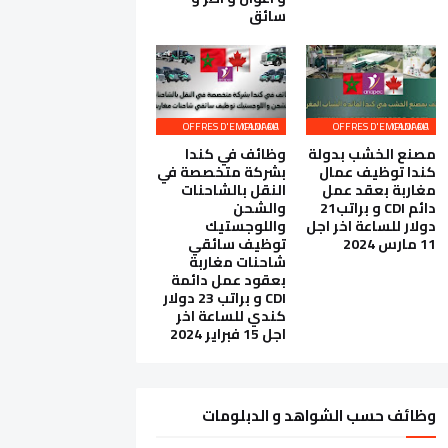
سائق
OFFRES D'EMPLOI AU CANADA
OFFRES D'EMPLOI AU CANADA
مصنع الخشب بدولة
وظائف في كندا
كندا توظيف عمال
بشركة متخصصة في
مغاربة بعقد عمل
النقل بالشاحنات
دائم CDI و براتب21
والشحن
دولار للساعة اخر اجل
واللوجستيك
11 مارس 2024
توظيف سائقي
شاحنات مغاربة
بعقود عمل دائمة
CDI و براتب 23 دولار
كندي للساعة اخر
اجل 15 فبراير 2024
وظائف حسب الشواهد و الدبلومات