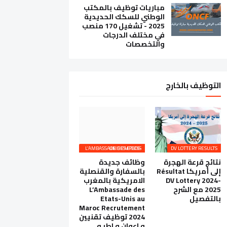
مباريات توظيف بالمكتب
الوطني للسكك الحديدية
2025 - تشغيل 170 منصب
في مختلف الدرجات
والتخصصات
التوظيف بالخارج
L’AMBASSADE DES ETATS-UNIS EMPLOIS
DV LOTTERY RESULTS
نتائج قرعة الهجرة
وظائف جديدة
إلى أمريكا Résultat
بالسفارة والقنصلية
DV Lottery 2024-
الامريكية بالمغرب
2025 مع الشرح
L’Ambassade des
بالتفصيل
Etats-Unis au
Maroc Recrutement
2024 توظيف تقنيين
و اعوان و اطر و