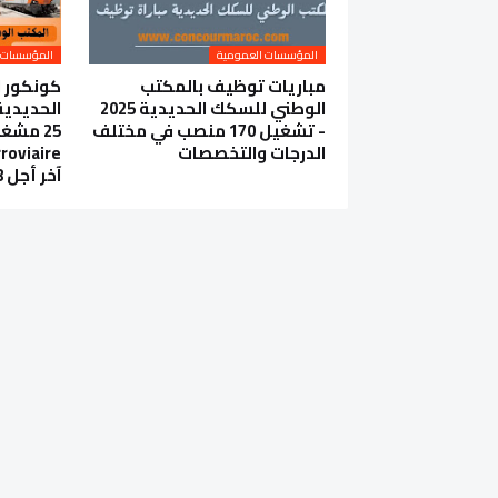
المؤسسات العمومية
المؤسسات 
مباريات توظيف بالمكتب
كونكور 
الوطني للسكك الحديدية 2025
- تشغيل 170 منصب في مختلف
25 مشغ
الدرجات والتخصصات
roviaire
آخر أجل 18 شتنبر 2024