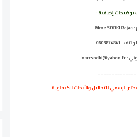
 توضيحات إضافية :
Mme SO
ف : 0608874841
loarcsodki@y
______________
ختبر الرسمي للتحاليل والأبحاث الكيماوية