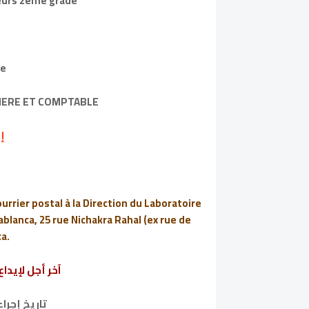
eurs 2ème grade
Master En Chimie
IERE ET COMPTABLE
إع
rrier postal à la Direction du Laboratoire
blanca, 25 rue Nichakra Rahal (ex rue de
a.
آخر أجل لإيداع
تاريخ إجراء 