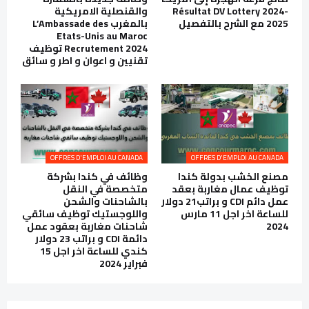
Résultat DV Lottery 2024-
والقنصلية الامريكية
2025 مع الشرح بالتفصيل
بالمغرب L’Ambassade des
Etats-Unis au Maroc
Recrutement 2024 توظيف
تقنيين و اعوان و اطر و سائق
OFFRES D'EMPLOI AU CANADA
OFFRES D'EMPLOI AU CANADA
مصنع الخشب بدولة كندا
وظائف في كندا بشركة
توظيف عمال مغاربة بعقد
متخصصة في النقل
عمل دائم CDI و براتب21 دولار
بالشاحنات والشحن
للساعة اخر اجل 11 مارس
واللوجستيك توظيف سائقي
2024
شاحنات مغاربة بعقود عمل
دائمة CDI و براتب 23 دولار
كندي للساعة اخر اجل 15
فبراير 2024