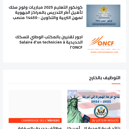
كونكور التعليم 2025 مباريات ولوج سلك
تأهيل أطر التدريس بالمراكز الجهوية
لمهن التربية والتكوين - 14450 منصب
اجور تقنيين بالمكتب الوطني للسكك
الحديدية Salaire d'un technicien à
l'ONCF
التوظيف بالخارج
L’AMBASSADE DES ETATS-UNIS EMPLOIS
DV LOTTERY RESULTS
نتائج قرعة الهجرة إلى أمريكا
وظائف جديدة بالسفارة