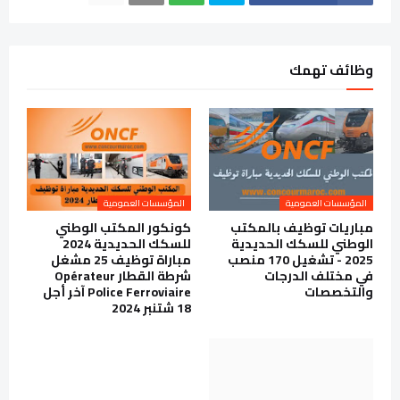
وظائف تهمك
المؤسسات العمومية
المؤسسات العمومية
مباريات توظيف بالمكتب
كونكور المكتب الوطني
الوطني للسكك الحديدية
للسكك الحديدية 2024
2025 - تشغيل 170 منصب
مباراة توظيف 25 مشغل
في مختلف الدرجات
شرطة القطار Opérateur
والتخصصات
Police Ferroviaire آخر أجل
18 شتنبر 2024