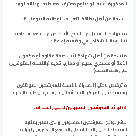
المذكورة أعلاه. أو دبلوم معترف بمعادلته لهذا الدبلوم؛
‎٠‏ نسخة من أصل بطاقة التعريف الوطنية البيومترية؛
‏ه شهادة التسجيل في لوائح الأشخاص في وضعية إعاقة
(بالنسبة للأشخاص في وضعية إعاقة):
‏ه نسخة من أصل شهادة تثبت صفة مقاوم أو مكفول
الأمة أو عسكري قديم أو محارب قديم (بالنسبة للمتوفرين
‏على هذه الصفة)؛
ه ترخيص لاجتياز المباراة بالنسبة للمترشحين الموظفين
ومستخدمي المراكز الاستشفائية. يسلم من طرف الإدارة
3) لوائح المترشحين المقبولين لاجتياز المباراة :
تنشر لوائح المترشحين المقبولين والتي تعتبر بمثابة
استدعاء لاجتياز المباراة على الموقع الإلكتروني لوزارة