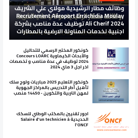
وظائف مطار الرشيدية مولاي علي الشريف
Recrutement Aéroport Errachidia Moulay
Ali Cherif 2024 توظيف عدة مناصب بشركة
اجنبية لخدمات المناولة الارضية بالمطارات
كونكور المختبر الرسمي للتحاليل
والأبحاث الكيماوية Concours LOARC
2024 توظيف في عدة مناصب و تخصصات
اخر اجل 3 ماي 2024
كونكور التعليم 2025 مباريات ولوج سلك
تأهيل أطر التدريس بالمراكز الجهوية
لمهن التربية والتكوين - 14450 منصب
اجور تقنيين بالمكتب الوطني للسكك
الحديدية Salaire d'un technicien à
l'ONCF