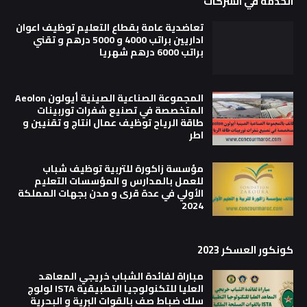
الخدمة في الشركات
تعاضدية عامة بقطاع التعليم توظيف اعوان
اداريين براتب 4000 و 5000 درهم و تقني
براتب 6000 درهم شهريا
المجموعة الصناعية الصينية أيولون Aeolon
المتخصصة في تصنيع شفرات توربينات
طاقة الرياح توظيف عمال انتاج و تقنيين و
اطر
مؤسسة زاكورة للتربية توظيف شباب
للعمل بالمدارس و المؤسسات التعليم
الأولي في عدة قرى و مدن بجهات المملكة
2024
كونكور العسكر 2023
مباراة لفائدة الشباب خريجي المعاهد
العليا للتكنولوجيا التطبيقية ISTA لولوج
سلك ضباط صف بالقوات البرية و البحرية