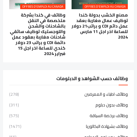
OFFRES D'EMPLOI AU CANADA
OFFRES D'EMPLOI AU CANADA
مصنع الخشب بدولة كندا
وظائف في كندا بشركة
توظيف عمال مغاربة بعقد
متخصصة في النقل
عمل دائم CDI و براتب21 دولار
بالشاحنات والشحن
للساعة اخر اجل 11 مارس
واللوجستيك توظيف سائقي
2024
شاحنات مغاربة بعقود عمل
دائمة CDI و براتب 23 دولار
كندي للساعة اخر اجل 15
فبراير 2024
وظائف حسب الشواهد و الدبلومات
وظائف اطباء و الممرضين
(278)
وظائف بدون دبلوم
(311)
وظائف برخصة السياقة
(575)
وظائف بشهادة البكالوريا
(1471)
وظائف بمستوى الاعدادي
(65)