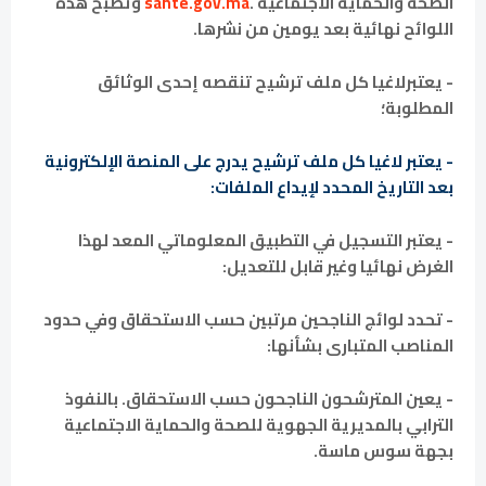
الصحة والحماية الاجتماعية .
sante.gov.ma
وتصبح هذه
اللوائح نهائية بعد يومين من نشرها.
‏- يعتبرلاغيا كل ملف ترشيح تنقصه إحدى الوثائق
المطلوبة؛
‏- يعتبر لاغيا كل ملف ترشيح يدرج على المنصة الإلكترونية
بعد التاريخ المحدد لإيداع الملفات:
‏- يعتبر التسجيل في التطبيق المعلوماتي المعد لهذا
الغرض نهائيا وغير قابل للتعديل:
‏- تحدد لوائج الناجحين مرتبين حسب الاستحقاق وفي حدود
المناصب المتبارى بشأنها:
- يعين المترشحون الناجحون حسب الاستحقاق. بالنفوذ
الترابي بالمديرية الجهوية للصحة والحماية الاجتماعية
بجهة ‏سوس ماسة.