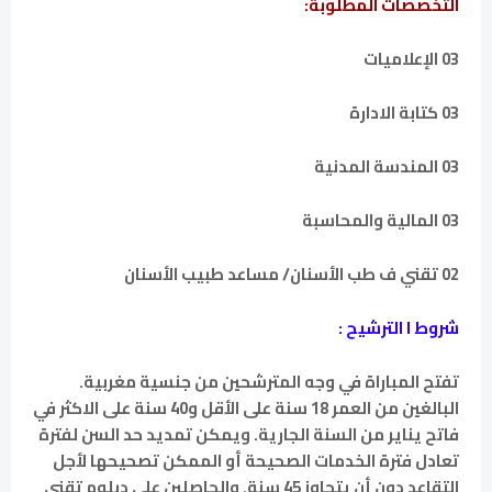
التخصصات المطلوبة:
03 الإعلاميات
03 كتابة الادارة
03 المندسة المدنية
03 المالية والمحاسبة
02 تقني ف طب الأسنان/ مساعد طبيب الأسنان
‏شروط ا الترشيح :
‏تفتح المباراة في وجه المترشحين من جنسية مغربية.
البالغين من العمر 18 سنة على الأقل و40 سنة على الاكثر في
فاتح يناير من السنة الجارية. ويمكن تمديد حد السن لفترة
تعادل فترة الخدمات الصحيحة أو الممكن تصحيحها لأجل
التقاعد دون أن يتجاوز 45 سنة. والحاصلين على دبلوم تقني