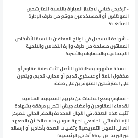
- ترخيص كتابي لاجتياز المباراة بالنسبة للمترشحين
الموظفين أو المستخدمين موقع من طرف الإدارة
المشغلة؛
- شهادة التسجيل في لوائح المعاقين بالنسبة للأشخاص
المعاقين مسلمة من طرف وزارة التضامن والتنمية
الاجتماعية والمساواة والأسرة؛
- نسخة مشهود بمطابقتها للأصل تثبت صفة مقاوم أو
مكفول الأمة أو عسكري قديم أو محارب قديم، ويتعين
على المترشحين المتوفرين على صفة:
- مقاوم: وضع الملفات عن طريق المندوبية السامية
لقدماء المقاومين وأعضاء جيش التحرير مرفقة بشهادة
تثبت هذه الصفة، في الآجال المحددة بالمقر الحالي للمركز
الإستشفائي الجامعي لجهة سوس ماسة الكائن بالمعهد
العالي للمهن التمريضية وتقنيات الصحة بأكادير أو إرساله
عبر البريد: ص ب 56 أكادير الرئيسية؛