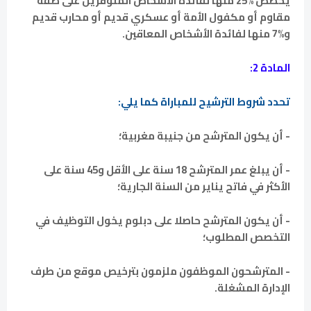
يخصص %25 منها لفائدة الأشخاص المتوفرين على صفة
مقاوم أو مكفول الأمة أو عسكري قديم أو محارب قديم
و%7 منها لفائدة الأشخاص المعاقين.
المادة 2:
تحدد شروط الترشيح للمباراة كما يلي:
- أن يكون المترشح من جنيبة مغربية؛
- أن يبلغ عمر المترشح 18 سنة على الأقل و45 سنة على
الأكثر في فاتح يناير من السنة الجارية؛
- أن يكون المترشح حاصلا على دبلوم يخول التوظيف في
التخصص المطلوب؛
- المترشحون الموظفون ملزمون بترخيص موقع من طرف
الإدارة المشغلة.