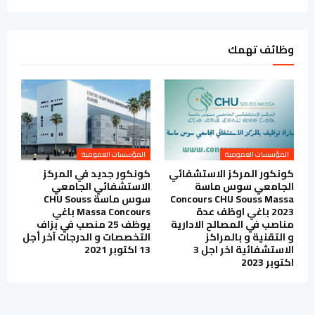
وظائف تهمك
المؤسسات العمومية
المؤسسات العمومية
كونكور المركز الاستشفائي
كونكور جديد في المركز
الجامعي سوس ماسة
الاستشفائي الجامعي
Concours CHU Souss Massa
سوس ماسة CHU Souss
2023 باغي اوظف عدة
Massa Concours باغي
مناصب في المصالح الادارية
يوظف 25 منصب في بزاف
و التقنية و بالمراكز
التخصصات و الدرجات آخر أجل
الاستشفائية اخر اجل 3
13 اكتوبر 2021
اكتوبر 2023