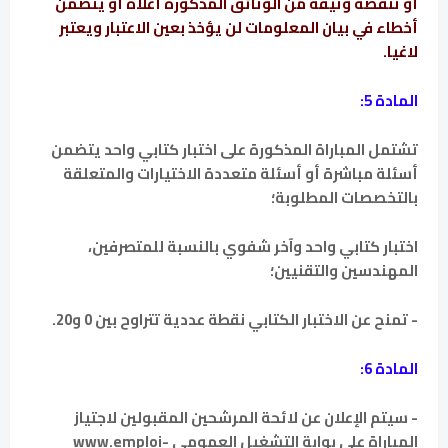
أو تنقصه وثيقة من الوثائق المذكورة أعلاه أو يتضمن
أخطاء في بيان المعلومات لن يؤخذ بعين الاعتبار ويعتبر
لاغيا.
المادة 5:
تشتمل المباراة المذكورة على اختبار كتابي واحد يتضمن
أسئلة مباشرة أو أسئلة متعددة الاختيارات والمتعلقة
بالتخصصات المطلوبة؛
اختبار كتابي واحد وآخر شفوي بالنسبة للمتصرفين،
المهندسين والتقنيين؛
- تمنح عن الاختبار الكتابي نقطة عددية تتراوح بين 0 و20.
المادة 6:
- سيتم الإعلان عن لائحة المرشحين المقبولين لاجتياز
المباراة على بوابة التشغيل العمومي www.emploi-