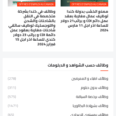
OFFRES D'EMPLOI AU CANADA
OFFRES D'EMPLOI AU CANADA
مصنع الخشب بدولة كندا
وظائف في كندا بشركة
توظيف عمال مغاربة بعقد
متخصصة في النقل
عمل دائم CDI و براتب21 دولار
بالشاحنات والشحن
للساعة اخر اجل 11 مارس
واللوجستيك توظيف سائقي
2024
شاحنات مغاربة بعقود عمل
دائمة CDI و براتب 23 دولار
كندي للساعة اخر اجل 15
فبراير 2024
وظائف حسب الشواهد و الدبلومات
وظائف اطباء و الممرضين
(278)
وظائف بدون دبلوم
(311)
وظائف برخصة السياقة
(575)
وظائف بشهادة البكالوريا
(1471)
وظائف بمستوى الاعدادي
(65)