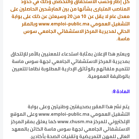
كل إطار وحسب الاستحقاق والتخصص وذلك في حدود
المناصب المتبارى بشأنها من بين المترشحين الحاصلين على
معدل عام لا يقل عن 10 من 20 وسيعلن عن ذلك على بوابة
التشغيل العمومي www.emploi-public.ma وبالمقر
الحالي لمديرية المركز الاستشفائي الجامعي سوس
ماسة.
ويعتبر هذا الإعلان بمثابة استدعاء للمعنيين بالأمر للإلتحاق
بمديرية المركز الاستشفائي الجامعي لجهة سوس ماسة
لتتميم ملفاتهم بالوثائق الإدارية المطلوبة نظاما للتعيين
بالوظيفة العمومية.
المادة 8:
يتم نشر هذا المقرر بصحيفتين وطنيتين وعلى بوابة
التشغيل العمومي www.emploi-public.ma وعلى الموقع
الإلكتروني للمركز www.chusm.ma كما يعلق بمقر المركز
الاستشفائي الجامعي لجهة سوس ماسة الكائن بالمعهد
العالي للمهن التمريضية وتقنيات الصحة بأكادير.