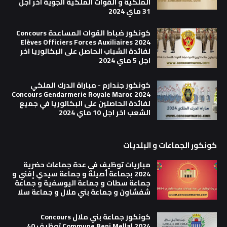
الملكية و القوات الملكية الجوية اخر اجل
31 ماي 2024
كونكور ضباط القوات المساعدة Concours
Elèves Officiers Forces Auxiliaires 2024
لفائدة الشباب الحاصل على البكالوريا اخر
اجل 5 ماي 2024
كونكور جندارم - مباراة الدرك الملكي
Concours Gendarmerie Royale Maroc 2024
لفائدة الحاصلين على البكالوريا في جميع
الشعب اخر اجل 10 ماي 2024
كونكور الجماعات و البلديات
مباريات توظيف في عدة جماعات حضرية
2024 بجماعة أصيلة و جماعة سيدي إفني و
جماعة سطات و جماعة اليوسفية و جماعة
شفشاون و جماعة بني ملال و جماعة سلا
كونكور جماعة بني ملال Concours
Commune Beni Mellal 2024 توظيف 40