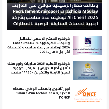
وظائف مطار الرشيدية مولاي علي الشريف
Recrutement Aéroport Errachidia Moulay
Ali Cherif 2024 توظيف عدة مناصب بشركة
اجنبية لخدمات المناولة الارضية بالمطارات
كونكور المختبر الرسمي للتحاليل
والأبحاث الكيماوية Concours LOARC
2024 توظيف في عدة مناصب و تخصصات
اخر اجل 3 ماي 2024
كونكور التعليم 2025 مباريات ولوج سلك
تأهيل أطر التدريس بالمراكز الجهوية
لمهن التربية والتكوين - 14450 منصب
اجور تقنيين بالمكتب الوطني للسكك
الحديدية Salaire d'un technicien à
l'ONCF