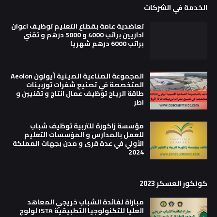
الخدمة في الشركات
تعاضدية عامة بقطاع التعليم توظيف اعوان
اداريين براتب 4000 و 5000 درهم و تقني
براتب 6000 درهم شهريا
المجموعة الصناعية الصينية أيولون Aeolon
المتخصصة في تصنيع شفرات توربينات
طاقة الرياح توظيف عمال انتاج و تقنيين و
اطر
مؤسسة زاكورة للتربية توظيف شباب
للعمل بالمدارس و المؤسسات التعليم
الأولي في عدة قرى و مدن بجهات المملكة
2024
كونكور العسكر 2023
مباراة لفائدة الشباب خريجي المعاهد
العليا للتكنولوجيا التطبيقية ISTA لولوج