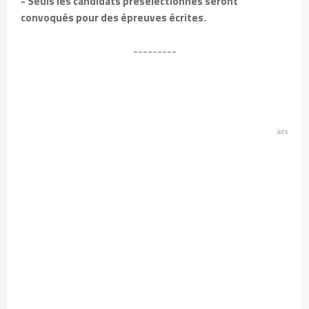
- Seuls les candidats présélectionnés seront
convoqués pour des épreuves écrites.
---------
ads