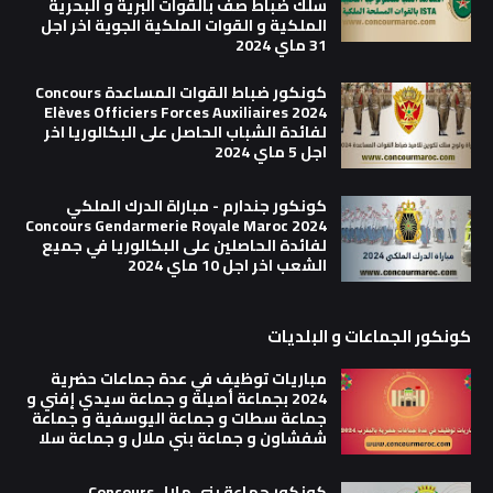
سلك ضباط صف بالقوات البرية و البحرية
الملكية و القوات الملكية الجوية اخر اجل
31 ماي 2024
كونكور ضباط القوات المساعدة Concours
Elèves Officiers Forces Auxiliaires 2024
لفائدة الشباب الحاصل على البكالوريا اخر
اجل 5 ماي 2024
كونكور جندارم - مباراة الدرك الملكي
Concours Gendarmerie Royale Maroc 2024
لفائدة الحاصلين على البكالوريا في جميع
الشعب اخر اجل 10 ماي 2024
كونكور الجماعات و البلديات
مباريات توظيف في عدة جماعات حضرية
2024 بجماعة أصيلة و جماعة سيدي إفني و
جماعة سطات و جماعة اليوسفية و جماعة
شفشاون و جماعة بني ملال و جماعة سلا
كونكور جماعة بني ملال Concours