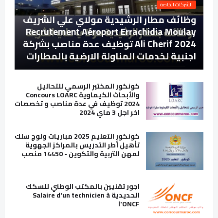
الشركات الخاصة
وظائف مطار الرشيدية مولاي علي الشريف
Recrutement Aéroport Errachidia Moulay
Ali Cherif 2024 توظيف عدة مناصب بشركة
اجنبية لخدمات المناولة الارضية بالمطارات
كونكور المختبر الرسمي للتحاليل
والأبحاث الكيماوية Concours LOARC
2024 توظيف في عدة مناصب و تخصصات
اخر اجل 3 ماي 2024
كونكور التعليم 2025 مباريات ولوج سلك
تأهيل أطر التدريس بالمراكز الجهوية
لمهن التربية والتكوين - 14450 منصب
اجور تقنيين بالمكتب الوطني للسكك
الحديدية Salaire d'un technicien à
l'ONCF