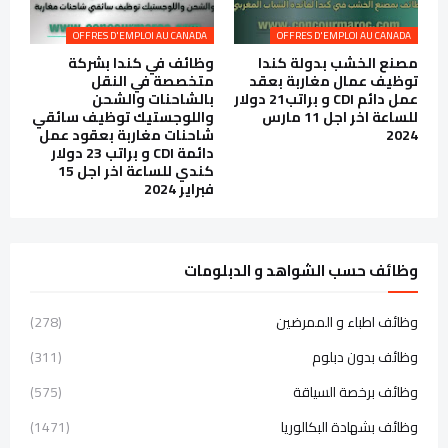
OFFRES D'EMPLOI AU CANADA
OFFRES D'EMPLOI AU CANADA
مصنع الخشب بدولة كندا
وظائف في كندا بشركة
توظيف عمال مغاربة بعقد
متخصصة في النقل
عمل دائم CDI و براتب21 دولار
بالشاحنات والشحن
للساعة اخر اجل 11 مارس
واللوجستيك توظيف سائقي
2024
شاحنات مغاربة بعقود عمل
دائمة CDI و براتب 23 دولار
كندي للساعة اخر اجل 15
فبراير 2024
وظائف حسب الشواهد و الدبلومات
وظائف اطباء و الممرضين
(278)
وظائف بدون دبلوم
(311)
وظائف برخصة السياقة
(575)
وظائف بشهادة البكالوريا
(1471)