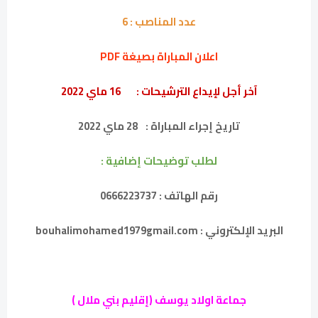
عدد المناصب :
6
اعلان المباراة بصيغة PDF
آخر أجل لإيداع الترشيحات :
16 ماي 2022
تاريخ إجراء المباراة :
28 ماي 2022
لطلب توضيحات إضافية :
رقم الهاتف : 0666223737
البريد الإلكتروني : bouhalimohamed1979gmail.com
جماعة اولاد يوسف (إقليم بني ملال )