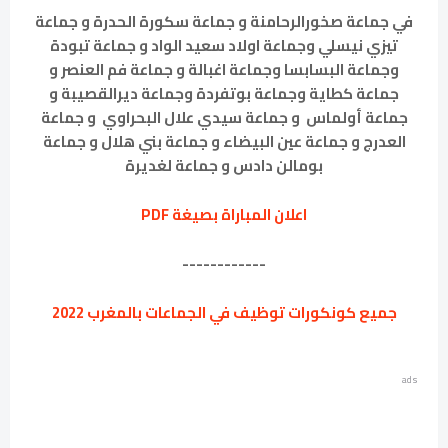
في جماعة صخورالرحامنة و جماعة سكورة الحدرة و جماعة
تيزي نيسلي وجماعة اولاد سعيد الواد و جماعة تبودة
وجماعة البسابسا وجماعة اغبالة و جماعة فم العنصر و
جماعة كطاية وجماعة بوتفردة وجماعة ديرالقصيبة و
جماعة أولماس و جماعة سيدي علال البحراوي و جماعة
العدرج و جماعة عين البيضاء و جماعة بني هلال و جماعة
بومالن دادس و جماعة لغديرة
اعلان المباراة بصيغة PDF
------------
جميع كونكورات توظيف في الجماعات بالمغرب 2022
ads