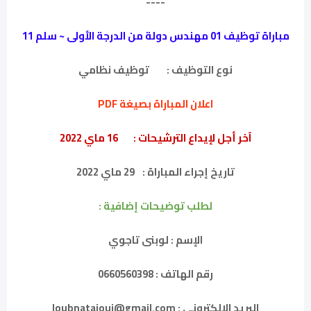
----
مباراة توظيف 01 مهندس دولة من الدرجة الأولى ~ سلم 11
نوع التوظيف :
توظيف نظامي
اعلان المباراة بصيغة PDF
آخر أجل لإيداع الترشيحات :
16 ماي 2022
تاريخ إجراء المباراة :
29 ماي 2022
لطلب توضيحات إضافية :
الإسم : لوبنى تاجوي
رقم الهاتف : 0660560398
البريد الإلكتروني : loubnatajoui@gmail.com