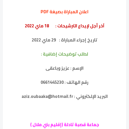
اعلان المباراة بصيغة PDF
آخر أجل لإيداع الترشيحات :
18 ماي 2022
تاريخ إجراء المباراة :
29 ماي 2022
لطلب توضيحات إضافية :
الإسم : عزيز وباعقى
رقم الهاتف : 0661445230
البريد الإلكتروني : aziz.oubaaka@hotmail.fr
جماعة قصبة تادلة (إقليم بني ملال )