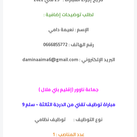
لطلب توضيحات إضافية :
الإسم : نعيمة دامي
رقم الهاتف : 0666855772
البريد الإلكتروني : daminaaima6@gmail.com
جماعة ناوور (إقليم بني ملال )
مباراة توظيف تقني من الدرجة الثالثة ~ سلم 9
نوع التوظيف :
توظيف نظامي
عدد المناصب :
1