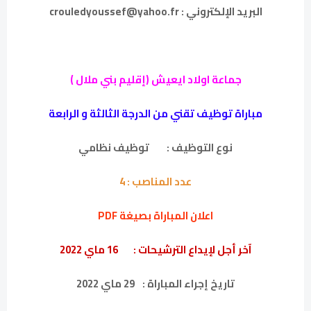
البريد الإلكتروني : crouledyoussef@yahoo.fr
جماعة اولاد ايعيش (إقليم بني ملال )
مباراة توظيف تقني من الدرجة الثالثة و الرابعة
نوع التوظيف :
توظيف نظامي
عدد المناصب :
4
اعلان المباراة بصيغة PDF
آخر أجل لإيداع الترشيحات :
16 ماي 2022
تاريخ إجراء المباراة :
29 ماي 2022