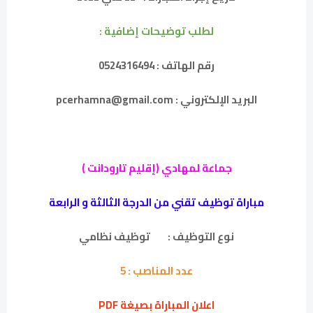
لطلب توضيحات إضافية :
رقم الهاتف : 0524316494
البريد الإلكتروني : pcerhamna@gmail.com
جماعة لمهادي (إقليم تارودانت )
مباراة توظيف تقني من الدرجة الثالثة و الرابعة
نوع التوظيف :
توظيف نظامي
عدد المناصب :
5
اعلان المباراة بصيغة PDF