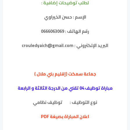
لطلب توضيحات إضافية :
الإسم : حسن الخيراوي
رقم الهاتف : 0666063069
البريد الإلكتروني : crouledyaich@gmail.com
جماعة سمكت (إقليم بني ملال )
مباراة توظيف 04 تقني من الدرجة الثالثة و الرابعة
نوع التوظيف :
توظيف نظامي
اعلان المباراة بصيغة PDF