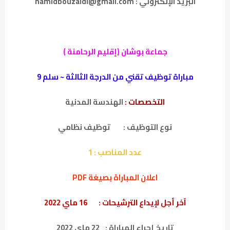
البريد الإلكتروني : hamidbouzaidi@gmail.com
جماعة بوشان (إقليم الرحامنة )
مباراة توظيف تقني من الدرجة الثالثة ~ سلم 9
التخصصات :
الهندسة المدنية
نوع التوظيف :
توظيف نظامي
عدد المناصب :
1
اعلان المباراة بصيغة PDF
آخر أجل لإيداع الترشيحات :
16 ماي 2022
تاريخ إجراء المباراة :
22 ماي 2022