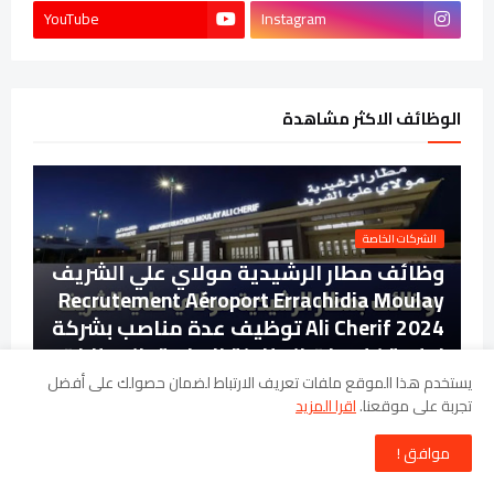
YouTube
Instagram
الوظائف الاكثر مشاهدة
الشركات الخاصة
وظائف مطار الرشيدية مولاي علي الشريف
Recrutement Aéroport Errachidia Moulay
Ali Cherif 2024 توظيف عدة مناصب بشركة
اجنبية لخدمات المناولة الارضية بالمطارات
يستخدم هذا الموقع ملفات تعريف الارتباط لضمان حصولك على أفضل
تجربة على موقعنا.
اقرا المزيد
كونكور المختبر الرسمي للتحاليل
والأبحاث الكيماوية Concours LOARC
موافق !
2024 توظيف في عدة مناصب و تخصصات
اخر اجل 3 ماي 2024