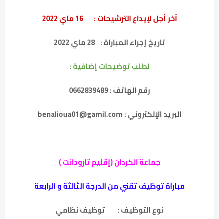
آخر أجل لإيداع الترشيحات :
16 ماي 2022
تاريخ إجراء المباراة :
28 ماي 2022
لطلب توضيحات إضافية :
رقم الهاتف : 0662839489
البريد الإلكتروني : benalioua01@gamil.com
جماعة الكردان (إقليم تارودانت )
مباراة توظيف تقني من الدرجة الثالثة و الرابعة
نوع التوظيف :
توظيف نظامي