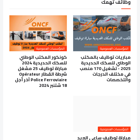
وظائف تهمك
المؤسسات العمومية
المؤسسات العمومية
مباريات توظيف بالمكتب
كونكور المكتب الوطني
الوطني للسكك الحديدية
للسكك الحديدية 2024
2025 - تشغيل 170 منصب
مباراة توظيف 25 مشغل
في مختلف الدرجات
شرطة القطار Opérateur
والتخصصات
Police Ferroviaire آخر أجل
18 شتنبر 2024
المؤسسات العمومية
مباراة توظيف ساعي البريد