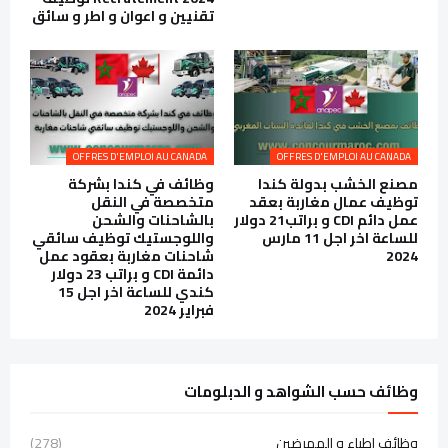
تقنيين و اعوان و اطر و سائق
OFFRES D'EMPLOI AU CANADA
OFFRES D'EMPLOI AU CANADA
مصنع الخشب بدولة كندا
وظائف في كندا بشركة
توظيف عمال مغاربة بعقد
متخصصة في النقل
عمل دائم CDI و براتب21 دولار
بالشاحنات والشحن
للساعة اخر اجل 11 مارس
واللوجستيك توظيف سائقي
2024
شاحنات مغاربة بعقود عمل
دائمة CDI و براتب 23 دولار
كندي للساعة اخر اجل 15
فبراير 2024
وظائف حسب الشواهد و الدبلومات
وظائف اطباء و الممرضين
(278)