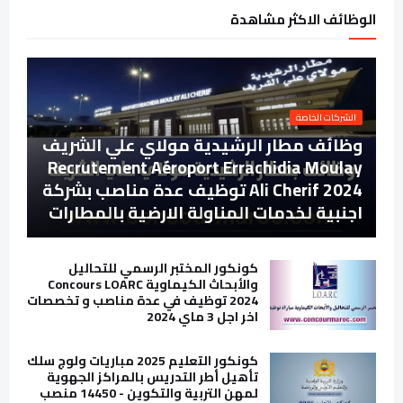
الوظائف الاكثر مشاهدة
الشركات الخاصة
وظائف مطار الرشيدية مولاي علي الشريف
Recrutement Aéroport Errachidia Moulay
Ali Cherif 2024 توظيف عدة مناصب بشركة
اجنبية لخدمات المناولة الارضية بالمطارات
كونكور المختبر الرسمي للتحاليل
والأبحاث الكيماوية Concours LOARC
2024 توظيف في عدة مناصب و تخصصات
اخر اجل 3 ماي 2024
كونكور التعليم 2025 مباريات ولوج سلك
تأهيل أطر التدريس بالمراكز الجهوية
لمهن التربية والتكوين - 14450 منصب