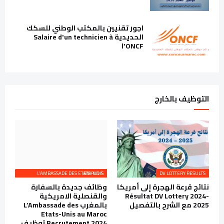
اجور تقنيين بالمكتب الوطني للسكك
الحديدية Salaire d'un technicien à
l'ONCF
التوظيف بالخارج
L’AMBASSADE DES ETATS-UNIS EMPLOIS
DV LOTTERY RESULTS
نتائج قرعة الهجرة إلى أمريكا
وظائف جديدة بالسفارة
Résultat DV Lottery 2024-
والقنصلية الامريكية
2025 مع الشرح بالتفصيل
بالمغرب L’Ambassade des
Etats-Unis au Maroc
Recrutement 2024 توظيف