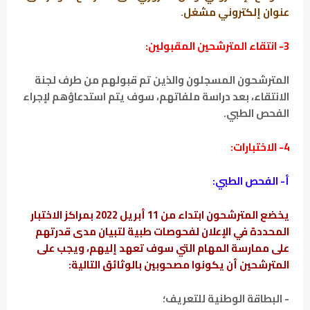
عنوان إلكتروني مشغل
.
3- انتقاء المترشحين المقبولين:
المترشحون المسجلون والذين تم قبولهم من طرف لجنة
الانتقاء، بعد دراسة ملفاتهم، سوف يتم استدعاؤهم لإجراء
الفحص الطبي.
4- الاختبارات:
أ- الفحص الطبي:
يخضع المترشحون ابتداء من 11 أبريل 2022 بمراكز الاختبار
المحددة في الإعلان لفحوصات طبية لتبيان مدى قدرتهم
على ممارسة المهام التي سوف تعهد إليهم، ويجب على
المترشحين أن يكونوا مصحوبين بالوثائق التالية:
- البطاقة الوطنية للتعريف؛