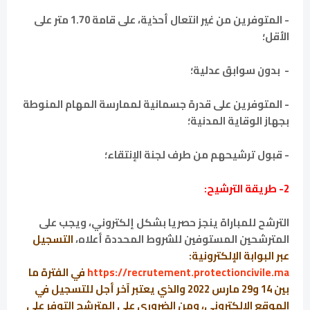
- المتوفرين من غير انتعال أحذية، على قامة 1.70 متر على
الأقل؛
- بدون سوابق عدلية؛
- المتوفرين على قدرة جسمانية لممارسة المهام المنوطة
بجهاز الوقاية المدنية؛
- قبول ترشيحهم من طرف لجنة الإنتقاء؛
2- طريقة الترشيح:
الترشح للمباراة ينجز حصريا بشكل إلكتروني، ويجب على
المترشحين المستوفين للشروط المحددة أعلاه،
التسجيل
عبر البوابة الإلكترونية:
https://recrutement.protectioncivile.ma
في الفترة ما
بين 14 و29 مارس 2022 والذي يعتبر آخر أجل للتسجيل في
الموقع الإلكتروني، ومن الضروري على المترشح التوفر على