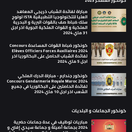
كونكور العسكر 2023
مباراة لفائدة الشباب خريجي المعاهد
العليا للتكنولوجيا التطبيقية ISTA لولوج
سلك ضباط صف بالقوات البرية و البحرية
الملكية و القوات الملكية الجوية اخر اجل
31 ماي 2024
كونكور ضباط القوات المساعدة Concours
Elèves Officiers Forces Auxiliaires 2024
لفائدة الشباب الحاصل على البكالوريا اخر
اجل 5 ماي 2024
كونكور جندارم - مباراة الدرك الملكي
Concours Gendarmerie Royale Maroc 2024
لفائدة الحاصلين على البكالوريا في جميع
الشعب اخر اجل 10 ماي 2024
كونكور الجماعات و البلديات
مباريات توظيف في عدة جماعات حضرية
2024 بجماعة أصيلة و جماعة سيدي إفني و