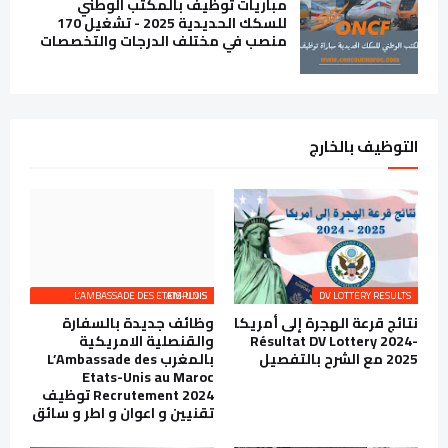
مباريات توظيف بالمكتب الوطني
للسكك الحديدية 2025 - تشغيل 170
منصب في مختلف الدرجات والتخصصات
التوظيف بالخارج
L’AMBASSADE DES ETATS-UNIS EMPLOIS
DV LOTTERY RESULTS
نتائج قرعة الهجرة إلى أمريكا
وظائف جديدة بالسفارة
Résultat DV Lottery 2024-
والقنصلية الامريكية
2025 مع الشرح بالتفصيل
بالمغرب L’Ambassade des
Etats-Unis au Maroc
Recrutement 2024 توظيف
تقنيين و اعوان و اطر و سائق