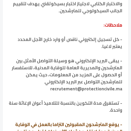
والاختبار الكتابي لاجتياز اختبار بسيكوتقني يهدف لتقييم
الجانب السيكولوجي للمترشحين.
ملاحظات:
- كل تسجيل إلكتروني ناقص أو وارد خارج الأجل المحدد
يعتبر لاغيا.
- يبقى البريد الإلكتروني هو وسيلة التواصل الأمثل بين
المترشحين والمديرية العامة للوقاية المدنية، للاستفسار
أو الحصول على المزيد من المعلومات، حيث يمكن
للمترشحين التواصل عبر البريد الإلكتروني
recrutement@protectioncivile.ma
- تستغرق مدة التكوين بالنسبة للتلاميذ أعوان الإغاثة سنة
واحدة.
- يوقع المترشحون المقبولين التزاما بالعمل في الوقاية