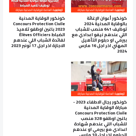
المديرية العامة للوقاية المدنية مباراة توظيف
المديرية العامة للوقاية المدنية مباراة توظيف
كونكور أعوان الإغاثة
كونكور الوقاية المدنية
بالوقاية المدنية 2024
Concours Protection Civile
توظيف 641 منصب للشباب
2023 باغين اوظفو تلاميذ
اللي عندهم نيفو اعدادي مع
الضباط Élèves Officiers
بيرمي او دبلوم التأهيل
لفائدة الشباب اللي عندهم
المهني اخر اجل 16 مارس
الاجازة اخر اجل 17 نونبر 2023
2024
المديرية العامة للوقاية المدنية مباراة توظيف
كونكور رجال الاطفاء 2023 -
مباراة الوقاية المدنية
Concours Protection Civile
باغين اوظفو 328 منصب
للشباب اللي عندهم شهادة
اعدادي مع بيرمي او عندهم
الدبلوم اخر اجل 10 مارس