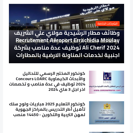
الشركات الخاصة
وظائف مطار الرشيدية مولاي علي الشريف
Recrutement Aéroport Errachidia Moulay
Ali Cherif 2024 توظيف عدة مناصب بشركة
اجنبية لخدمات المناولة الارضية بالمطارات
كونكور المختبر الرسمي للتحاليل
والأبحاث الكيماوية Concours LOARC
2024 توظيف في عدة مناصب و تخصصات
اخر اجل 3 ماي 2024
كونكور التعليم 2025 مباريات ولوج سلك
تأهيل أطر التدريس بالمراكز الجهوية
لمهن التربية والتكوين - 14450 منصب