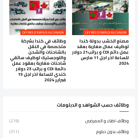
OFFRES D'EMPLOI AU CANADA
OFFRES D'EMPLOI AU CANADA
مصنع الخشب بدولة كندا
وظائف في كندا بشركة
توظيف عمال مغاربة بعقد
متخصصة في النقل
عمل دائم CDI و براتب21 دولار
بالشاحنات والشحن
للساعة اخر اجل 11 مارس
واللوجستيك توظيف سائقي
2024
شاحنات مغاربة بعقود عمل
دائمة CDI و براتب 23 دولار
كندي للساعة اخر اجل 15
فبراير 2024
وظائف حسب الشواهد و الدبلومات
وظائف اطباء و الممرضين
(278)
وظائف بدون دبلوم
(311)