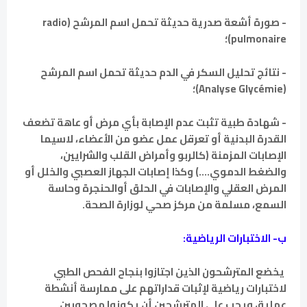
- صورة أشعة صدرية حديثة تحمل اسم المرشح (radio
pulmonaire)؛
- نتائج تحليل السكر في الدم حديثة تحمل اسم المرشح
(Analyse Glycémie)؛
- شهادة طبية تثبت عدم الإصابة بأي مرض أو عاهة تضعف
القدرة البدنية أو تعرقل عمل عضو من الأعضاء، لاسيما
الإصابات المزمنة (كالربو وأمراض القلب والشرايين،
والضغط الدموي....) وكذا إصابات الجهاز العصبي والخلل أو
المرض العقلي والإصابات في الحلق أوالحنجرة وحاسة
السمع، مسلمة من مركز صحي لوزارة الصحة.
ب- الاختبارات الرياضية:
يخضع المترشحون الذين اجتازوا بنجاح الفحص الطبي
لاختبارات رياضية لإثبات قداراتهم على ممارسة أنشطة
عملية، ويجب على المترشحين أن يكونوا مصحوبين