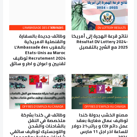
L’AMBASSADE DES ETATS-UNIS EMPLOIS
DV LOTTERY RESULTS
نتائج قرعة الهجرة إلى أمريكا
وظائف جديدة بالسفارة
Résultat DV Lottery 2024-
والقنصلية الامريكية
2025 مع الشرح بالتفصيل
بالمغرب L’Ambassade des
Etats-Unis au Maroc
Recrutement 2024 توظيف
تقنيين و اعوان و اطر و سائق
OFFRES D'EMPLOI AU CANADA
OFFRES D'EMPLOI AU CANADA
مصنع الخشب بدولة كندا
وظائف في كندا بشركة
توظيف عمال مغاربة بعقد
متخصصة في النقل
عمل دائم CDI و براتب21 دولار
بالشاحنات والشحن
للساعة اخر اجل 11 مارس
واللوجستيك توظيف سائقي
2024
شاحنات مغاربة بعقود عمل