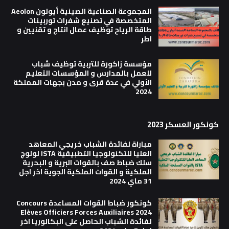
المجموعة الصناعية الصينية أيولون Aeolon
المتخصصة في تصنيع شفرات توربينات
طاقة الرياح توظيف عمال انتاج و تقنيين و
اطر
مؤسسة زاكورة للتربية توظيف شباب
للعمل بالمدارس و المؤسسات التعليم
الأولي في عدة قرى و مدن بجهات المملكة
2024
كونكور العسكر 2023
مباراة لفائدة الشباب خريجي المعاهد
العليا للتكنولوجيا التطبيقية ISTA لولوج
سلك ضباط صف بالقوات البرية و البحرية
الملكية و القوات الملكية الجوية اخر اجل
31 ماي 2024
كونكور ضباط القوات المساعدة Concours
Elèves Officiers Forces Auxiliaires 2024
لفائدة الشباب الحاصل على البكالوريا اخر