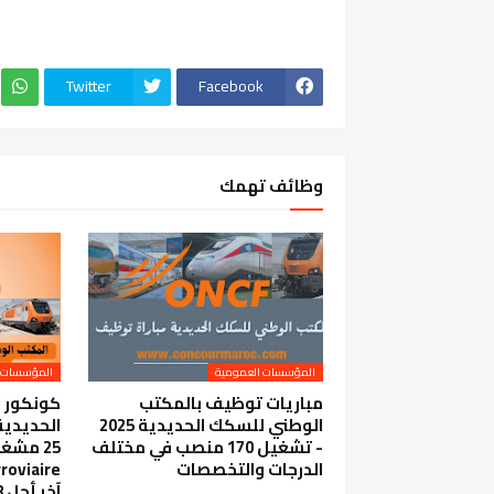
Twitter
Facebook
وظائف تهمك
المؤسسات العمومية
المؤسسات 
مباريات توظيف بالمكتب
كونكور 
الوطني للسكك الحديدية 2025
- تشغيل 170 منصب في مختلف
25 مشغ
الدرجات والتخصصات
roviaire
آخر أجل 18 شتنبر 2024