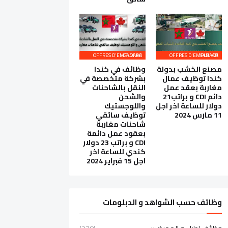
OFFRES D'EMPLOI AU CANADA
OFFRES D'EMPLOI AU CANADA
مصنع الخشب بدولة
وظائف في كندا
كندا توظيف عمال
بشركة متخصصة في
مغاربة بعقد عمل
النقل بالشاحنات
دائم CDI و براتب21
والشحن
دولار للساعة اخر اجل
واللوجستيك
11 مارس 2024
توظيف سائقي
شاحنات مغاربة
بعقود عمل دائمة
CDI و براتب 23 دولار
كندي للساعة اخر
اجل 15 فبراير 2024
وظائف حسب الشواهد و الدبلومات