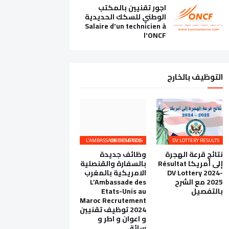
اجور تقنيين بالمكتب
الوطني للسكك الحديدية
Salaire d'un technicien à
l'ONCF
التوظيف بالخارج
L’AMBASSADE DES ETATS-UNIS EMPLOIS
DV LOTTERY RESULTS
نتائج قرعة الهجرة
وظائف جديدة
إلى أمريكا Résultat
بالسفارة والقنصلية
DV Lottery 2024-
الامريكية بالمغرب
2025 مع الشرح
L’Ambassade des
بالتفصيل
Etats-Unis au
Maroc Recrutement
2024 توظيف تقنيين
و اعوان و اطر و
سائق