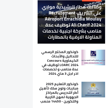
وظائف مطار الرشيدية مولاي
علي الشريف Recrutement
Aéroport Errachidia Moulay
Ali Cherif 2024 توظيف عدة
مناصب بشركة اجنبية لخدمات
المناولة الارضية بالمطارات
كونكور المختبر الرسمي
للتحاليل والأبحاث
الكيماوية Concours
LOARC 2024 توظيف في
عدة مناصب و تخصصات
اخر اجل 3 ماي 2024
كونكور التعليم 2025
مباريات ولوج سلك تأهيل
أطر التدريس بالمراكز
الجهوية لمهن التربية
والتكوين - 14450 منصب