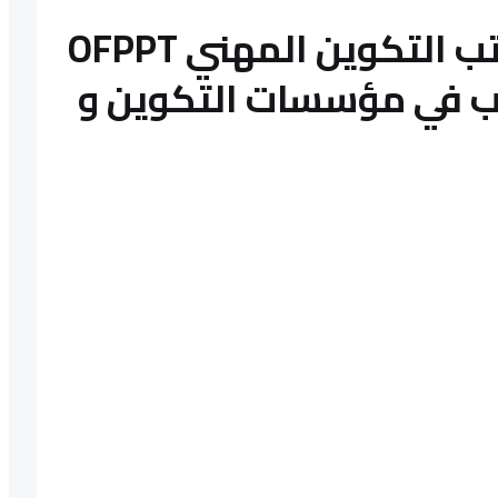
كونكور جديد في مكتب التكوين المهني OFPPT
ظف 31 منصب في مؤسسات التكوين و