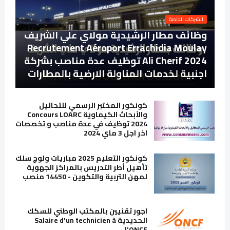
الشركات الخاصة
وظائف مطار الرشيدية مولاي علي الشريف
Recrutement Aéroport Errachidia Moulay
Ali Cherif 2024 توظيف عدة مناصب بشركة
اجنبية لخدمات المناولة الارضية بالمطارات
كونكور المختبر الرسمي للتحاليل
والأبحاث الكيماوية Concours LOARC
2024 توظيف في عدة مناصب و تخصصات
اخر اجل 3 ماي 2024
كونكور التعليم 2025 مباريات ولوج سلك
تأهيل أطر التدريس بالمراكز الجهوية
لمهن التربية والتكوين - 14450 منصب
اجور تقنيين بالمكتب الوطني للسكك
الحديدية Salaire d'un technicien à
l'ONCF