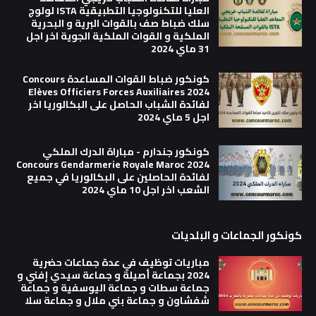
العليا للتكنولوجيا التطبيقية ISTA لولوج
سلك ضباط صف بالقوات البرية و البحرية
الملكية و القوات الملكية الجوية اخر اجل
31 ماي 2024
كونكور ضباط القوات المساعدة Concours
Elèves Officiers Forces Auxiliaires 2024
لفائدة الشباب الحاصل على البكالوريا اخر
اجل 5 ماي 2024
كونكور جندارم - مباراة الدرك الملكي
Concours Gendarmerie Royale Maroc 2024
لفائدة الحاصلين على البكالوريا في جميع
الشعب اخر اجل 10 ماي 2024
كونكور الجماعات و البلديات
مباريات توظيف في عدة جماعات حضرية
2024 بجماعة أصيلة و جماعة سيدي إفني و
جماعة سطات و جماعة اليوسفية و جماعة
شفشاون و جماعة بني ملال و جماعة سلا