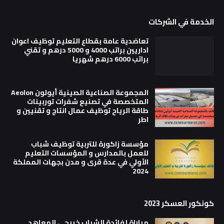
الخدمة في الشركات
تعاضدية عامة بقطاع التعليم توظيف اعوان
اداريين براتب 4000 و 5000 درهم و تقني
براتب 6000 درهم شهريا
المجموعة الصناعية الصينية أيولون Aeolon
المتخصصة في تصنيع شفرات توربينات
طاقة الرياح توظيف عمال انتاج و تقنيين و
اطر
مؤسسة زاكورة للتربية توظيف شباب
للعمل بالمدارس و المؤسسات التعليم
الأولي في عدة قرى و مدن بجهات المملكة
2024
كونكور العسكر 2023
مباراة لفائدة الشباب خريجي المعاهد