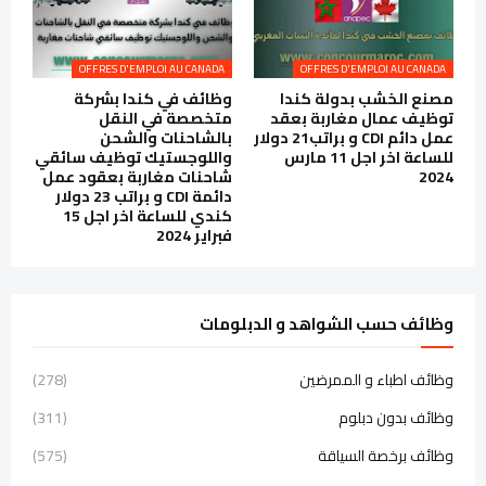
OFFRES D'EMPLOI AU CANADA
OFFRES D'EMPLOI AU CANADA
مصنع الخشب بدولة كندا
وظائف في كندا بشركة
توظيف عمال مغاربة بعقد
متخصصة في النقل
عمل دائم CDI و براتب21 دولار
بالشاحنات والشحن
للساعة اخر اجل 11 مارس
واللوجستيك توظيف سائقي
2024
شاحنات مغاربة بعقود عمل
دائمة CDI و براتب 23 دولار
كندي للساعة اخر اجل 15
فبراير 2024
وظائف حسب الشواهد و الدبلومات
وظائف اطباء و الممرضين
(278)
وظائف بدون دبلوم
(311)
وظائف برخصة السياقة
(575)