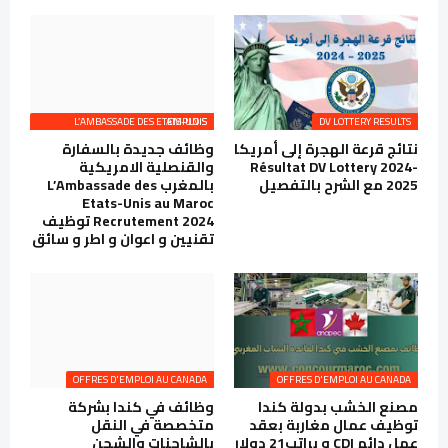
L’AMBASSADE DES ETATS-UNIS EMPLOIS
DV LOTTERY RESULTS
نتائج قرعة الهجرة إلى أمريكا
وظائف جديدة بالسفارة
Résultat DV Lottery 2024-
والقنصلية الامريكية
2025 مع الشرح بالتفصيل
بالمغرب L’Ambassade des
Etats-Unis au Maroc
Recrutement 2024 توظيف
تقنيين و اعوان و اطر و سائق
OFFRES D'EMPLOI AU CANADA
OFFRES D'EMPLOI AU CANADA
مصنع الخشب بدولة كندا
وظائف في كندا بشركة
توظيف عمال مغاربة بعقد
متخصصة في النقل
عمل دائم CDI و براتب21 دولار
بالشاحنات والشحن