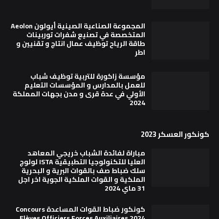
المجموعة الصناعية الصينية أيولون Aeolon
المتخصصة في تصنيع شفرات توربينات
طاقة الرياح توظيف عمال انتاج و تقنيين و
اطر
مؤسسة زاكورة للتربية توظيف شباب
للعمل بالمدارس و المؤسسات التعليم
الأولي في عدة قرى و مدن بجهات المملكة
2024
كونكور العسكر 2023
مباراة لفائدة الشباب خريجي المعاهد
العليا للتكنولوجيا التطبيقية ISTA لولوج
سلك ضباط صف بالقوات البرية و البحرية
الملكية و القوات الملكية الجوية اخر اجل
31 ماي 2024
كونكور ضباط القوات المساعدة Concours
Elèves Officiers Forces Auxiliaires 2024