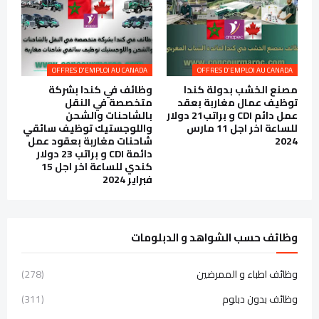
OFFRES D'EMPLOI AU CANADA
OFFRES D'EMPLOI AU CANADA
مصنع الخشب بدولة كندا
وظائف في كندا بشركة
توظيف عمال مغاربة بعقد
متخصصة في النقل
عمل دائم CDI و براتب21 دولار
بالشاحنات والشحن
للساعة اخر اجل 11 مارس
واللوجستيك توظيف سائقي
2024
شاحنات مغاربة بعقود عمل
دائمة CDI و براتب 23 دولار
كندي للساعة اخر اجل 15
فبراير 2024
وظائف حسب الشواهد و الدبلومات
وظائف اطباء و الممرضين
(278)
وظائف بدون دبلوم
(311)