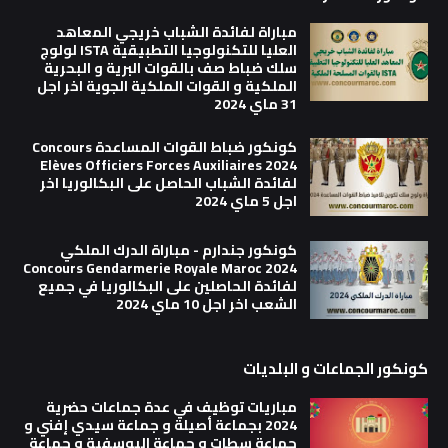
مباراة لفائدة الشباب خريجي المعاهد
العليا للتكنولوجيا التطبيقية ISTA لولوج
سلك ضباط صف بالقوات البرية و البحرية
الملكية و القوات الملكية الجوية اخر اجل
31 ماي 2024
كونكور ضباط القوات المساعدة Concours
Elèves Officiers Forces Auxiliaires 2024
لفائدة الشباب الحاصل على البكالوريا اخر
اجل 5 ماي 2024
كونكور جندارم - مباراة الدرك الملكي
Concours Gendarmerie Royale Maroc 2024
لفائدة الحاصلين على البكالوريا في جميع
الشعب اخر اجل 10 ماي 2024
كونكور الجماعات و البلديات
مباريات توظيف في عدة جماعات حضرية
2024 بجماعة أصيلة و جماعة سيدي إفني و
جماعة سطات و جماعة اليوسفية و جماعة