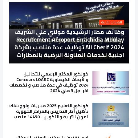
الشركات الخاصة
وظائف مطار الرشيدية مولاي علي الشريف
Recrutement Aéroport Errachidia Moulay
Ali Cherif 2024 توظيف عدة مناصب بشركة
اجنبية لخدمات المناولة الارضية بالمطارات
كونكور المختبر الرسمي للتحاليل
والأبحاث الكيماوية Concours LOARC
2024 توظيف في عدة مناصب و تخصصات
اخر اجل 3 ماي 2024
كونكور التعليم 2025 مباريات ولوج سلك
تأهيل أطر التدريس بالمراكز الجهوية
لمهن التربية والتكوين - 14450 منصب
اجور تقنيين بالمكتب الوطني للسكك