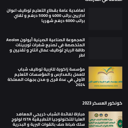
تعاضدية عامة بقطاع التعليم توظيف اعوان
اداريين براتب 4000 و 5000 درهم و تقني
براتب 6000 درهم شهريا
المجموعة الصناعية الصينية أيولون Aeolon
المتخصصة في تصنيع شفرات توربينات
طاقة الرياح توظيف عمال انتاج و تقنيين و
اطر
مؤسسة زاكورة للتربية توظيف شباب
للعمل بالمدارس و المؤسسات التعليم
الأولي في عدة قرى و مدن بجهات المملكة
2024
كونكور العسكر 2023
مباراة لفائدة الشباب خريجي المعاهد
العليا للتكنولوجيا التطبيقية ISTA لولوج
سلك ضباط صف بالقوات البرية و البحرية