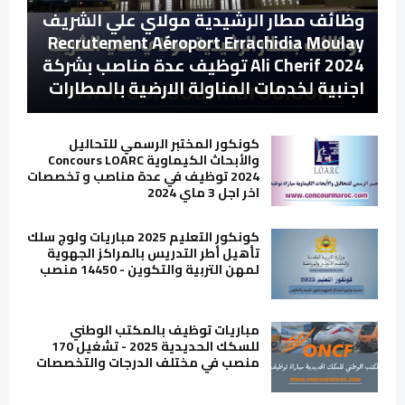
وظائف مطار الرشيدية مولاي علي الشريف
Recrutement Aéroport Errachidia Moulay
Ali Cherif 2024 توظيف عدة مناصب بشركة
اجنبية لخدمات المناولة الارضية بالمطارات
كونكور المختبر الرسمي للتحاليل
والأبحاث الكيماوية Concours LOARC
2024 توظيف في عدة مناصب و تخصصات
اخر اجل 3 ماي 2024
كونكور التعليم 2025 مباريات ولوج سلك
تأهيل أطر التدريس بالمراكز الجهوية
لمهن التربية والتكوين - 14450 منصب
مباريات توظيف بالمكتب الوطني
للسكك الحديدية 2025 - تشغيل 170
منصب في مختلف الدرجات والتخصصات