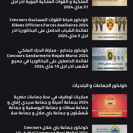
الملكية و القوات الملكية الجوية اخر اجل
31 ماي 2024
كونكور ضباط القوات المساعدة Concours
Elèves Officiers Forces Auxiliaires 2024
لفائدة الشباب الحاصل على البكالوريا اخر
اجل 5 ماي 2024
كونكور جندارم - مباراة الدرك الملكي
Concours Gendarmerie Royale Maroc 2024
لفائدة الحاصلين على البكالوريا في جميع
الشعب اخر اجل 10 ماي 2024
كونكور الجماعات و البلديات
مباريات توظيف في عدة جماعات حضرية
2024 بجماعة أصيلة و جماعة سيدي إفني و
جماعة سطات و جماعة اليوسفية و جماعة
شفشاون و جماعة بني ملال و جماعة سلا
كونكور جماعة بني ملال Concours
Commune Beni Mellal 2024 توظيف 40