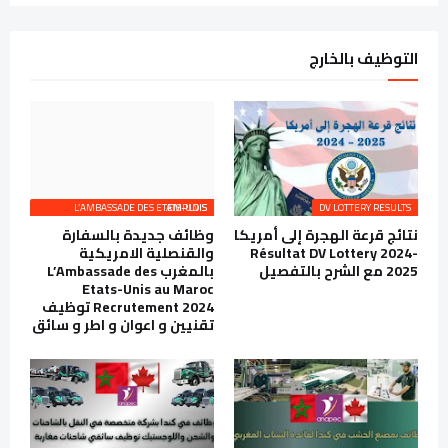
التوظيف بالخارج
L’AMBASSADE DES ETATS-UNIS EMPLOIS
DV LOTTERY RESULTS
نتائج قرعة الهجرة إلى أمريكا
وظائف جديدة بالسفارة
Résultat DV Lottery 2024-
والقنصلية الامريكية
2025 مع الشرح بالتفصيل
بالمغرب L’Ambassade des
Etats-Unis au Maroc
Recrutement 2024 توظيف
تقنيين و اعوان و اطر و سائق