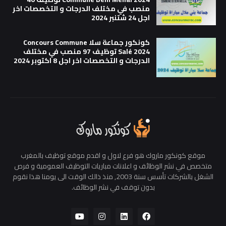
منصب في مختلف الدرجات و التخصصات اخر
اجل 24 شتنبر 2024
كونكور جماعة سلا Concours Commune
Salé 2024 توظيف 97 منصب في مختلف
الدرجات و التخصصات اخر اجل 8 اكتوبر 2024
موقع كونكور ماروك هو فرع لاول و اقدم موقع توظيف بالمغرب
متخصص في نشر الوظائف و اعلانات مباريات التوظيف العمومية و فرص
الشغل بالشركات تأسس سنة 2003, منذ ذالك الوقت الى يومنا هذا نقوم
بدون توقف في نشر الوظائف.