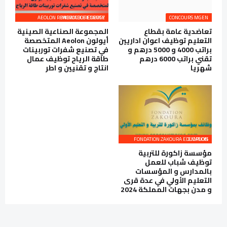
AEOLON RENEWABLE ENERGY MOROCCO RECRUTE
CONCOURS MGEN
تعاضدية عامة بقطاع
المجموعة الصناعية الصينية
التعليم توظيف اعوان اداريين
أيولون Aeolon المتخصصة
براتب 4000 و 5000 درهم و
في تصنيع شفرات توربينات
تقني براتب 6000 درهم
طاقة الرياح توظيف عمال
شهريا
انتاج و تقنيين و اطر
FONDATION ZAKOURA EDUCATION EMPLOIS
مؤسسة زاكورة للتربية
توظيف شباب للعمل
بالمدارس و المؤسسات
التعليم الأولي في عدة قرى
و مدن بجهات المملكة 2024