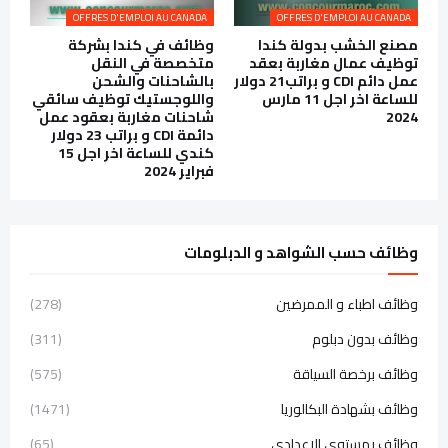
OFFRES D'EMPLOI AU CANADA
OFFRES D'EMPLOI AU CANADA
مصنع الخشب بدولة كندا
وظائف في كندا بشركة
توظيف عمال مغاربة بعقد
متخصصة في النقل
عمل دائم CDI و براتب21 دولار
بالشاحنات والشحن
للساعة اخر اجل 11 مارس
واللوجستيك توظيف سائقي
2024
شاحنات مغاربة بعقود عمل
دائمة CDI و براتب 23 دولار
كندي للساعة اخر اجل 15
فبراير 2024
وظائف حسب الشواهد و الدبلومات
وظائف اطباء و الممرضين
(278)
وظائف بدون دبلوم
(311)
وظائف برخصة السياقة
(575)
وظائف بشهادة البكالوريا
(1471)
وظائف بمستوى الاعدادي
(65)