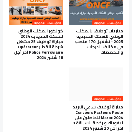
المؤسسات العمومية
المؤسسات العمومية
مباريات توظيف بالمكتب
كونكور المكتب الوطني
الوطني للسكك الحديدية
للسكك الحديدية 2024
2025 - تشغيل 170 منصب
مباراة توظيف 25 مشغل
في مختلف الدرجات
شرطة القطار Opérateur
والتخصصات
Police Ferroviaire آخر أجل
18 شتنبر 2024
المؤسسات العمومية
مباراة توظيف ساعي البريد
Concours Facteurs Poste
Maroc 2024 للحاصلين على
نيفوباك و رخصة السياقة B
اخر اجل 20 شتنبر 2024