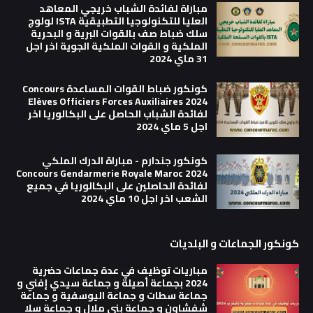
مباراة لفائدة الشباب خريجي المعاهد
العليا للتكنولوجيا التطبيقية ISTA لولوج
سلك ضباط صف بالقوات البرية و البحرية
الملكية و القوات الملكية الجوية اخر اجل
31 ماي 2024
كونكور ضباط القوات المساعدة Concours
Elèves Officiers Forces Auxiliaires 2024
لفائدة الشباب الحاصل على البكالوريا اخر
اجل 5 ماي 2024
كونكور جندارم - مباراة الدرك الملكي
Concours Gendarmerie Royale Maroc 2024
لفائدة الحاصلين على البكالوريا في جميع
الشعب اخر اجل 10 ماي 2024
كونكور الجماعات و البلديات
مباريات توظيف في عدة جماعات حضرية
2024 بجماعة أصيلة و جماعة سيدي إفني و
جماعة سطات و جماعة اليوسفية و جماعة
شفشاون و جماعة بني ملال و جماعة سلا