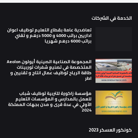
الخدمة في الشركات
تعاضدية عامة بقطاع التعليم توظيف اعوان
اداريين براتب 4000 و 5000 درهم و تقني
براتب 6000 درهم شهريا
المجموعة الصناعية الصينية أيولون Aeolon
المتخصصة في تصنيع شفرات توربينات
طاقة الرياح توظيف عمال انتاج و تقنيين و
اطر
مؤسسة زاكورة للتربية توظيف شباب
للعمل بالمدارس و المؤسسات التعليم
الأولي في عدة قرى و مدن بجهات المملكة
2024
كونكور العسكر 2023