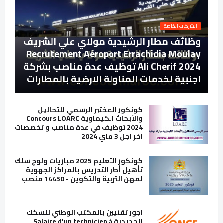
الشركات الخاصة
وظائف مطار الرشيدية مولاي علي الشريف
Recrutement Aéroport Errachidia Moulay
Ali Cherif 2024 توظيف عدة مناصب بشركة
اجنبية لخدمات المناولة الارضية بالمطارات
كونكور المختبر الرسمي للتحاليل
والأبحاث الكيماوية Concours LOARC
2024 توظيف في عدة مناصب و تخصصات
اخر اجل 3 ماي 2024
كونكور التعليم 2025 مباريات ولوج سلك
تأهيل أطر التدريس بالمراكز الجهوية
لمهن التربية والتكوين - 14450 منصب
اجور تقنيين بالمكتب الوطني للسكك
الحديدية Salaire d'un technicien à