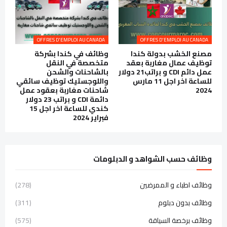
OFFRES D'EMPLOI AU CANADA
OFFRES D'EMPLOI AU CANADA
مصنع الخشب بدولة كندا
وظائف في كندا بشركة
توظيف عمال مغاربة بعقد
متخصصة في النقل
عمل دائم CDI و براتب21 دولار
بالشاحنات والشحن
للساعة اخر اجل 11 مارس
واللوجستيك توظيف سائقي
2024
شاحنات مغاربة بعقود عمل
دائمة CDI و براتب 23 دولار
كندي للساعة اخر اجل 15
فبراير 2024
وظائف حسب الشواهد و الدبلومات
وظائف اطباء و الممرضين
(278)
وظائف بدون دبلوم
(311)
وظائف برخصة السياقة
(575)