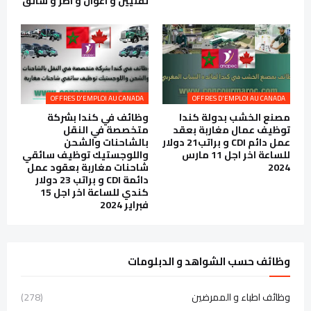
تقنيين و اعوان و اطر و سائق
OFFRES D'EMPLOI AU CANADA
OFFRES D'EMPLOI AU CANADA
مصنع الخشب بدولة كندا
وظائف في كندا بشركة
توظيف عمال مغاربة بعقد
متخصصة في النقل
عمل دائم CDI و براتب21 دولار
بالشاحنات والشحن
للساعة اخر اجل 11 مارس
واللوجستيك توظيف سائقي
2024
شاحنات مغاربة بعقود عمل
دائمة CDI و براتب 23 دولار
كندي للساعة اخر اجل 15
فبراير 2024
وظائف حسب الشواهد و الدبلومات
وظائف اطباء و الممرضين
(278)