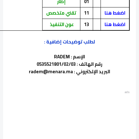
01
إطار
اضغط هنا
11
تقني متخصص
اضغط هنا
13
عون التنفيذ
لطلب توضيحات إضافية :
الإسم : RADEM
رقم الهاتف : 0535521801/02/03
البريد الإلكتروني : radem@menara.ma
ads