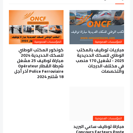
المؤسسات العمومية
المؤسسات العمومية
مباريات توظيف بالمكتب
كونكور المكتب الوطني
الوطني للسكك الحديدية
للسكك الحديدية 2024
2025 - تشغيل 170 منصب
مباراة توظيف 25 مشغل
في مختلف الدرجات
شرطة القطار Opérateur
والتخصصات
Police Ferroviaire آخر أجل
18 شتنبر 2024
المؤسسات العمومية
مباراة توظيف ساعي البريد
Concours Facteurs Poste