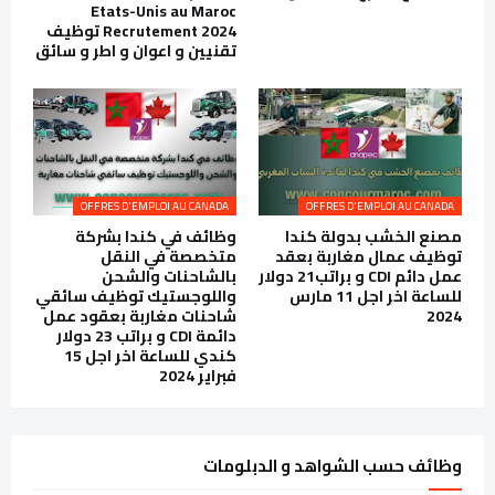
Etats-Unis au Maroc
Recrutement 2024 توظيف
تقنيين و اعوان و اطر و سائق
OFFRES D'EMPLOI AU CANADA
OFFRES D'EMPLOI AU CANADA
مصنع الخشب بدولة كندا
وظائف في كندا بشركة
توظيف عمال مغاربة بعقد
متخصصة في النقل
عمل دائم CDI و براتب21 دولار
بالشاحنات والشحن
للساعة اخر اجل 11 مارس
واللوجستيك توظيف سائقي
2024
شاحنات مغاربة بعقود عمل
دائمة CDI و براتب 23 دولار
كندي للساعة اخر اجل 15
فبراير 2024
وظائف حسب الشواهد و الدبلومات