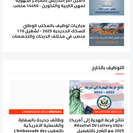
تأهيل أطر التدريس بالمراكز الجهوية
لمهن التربية والتكوين - 14450 منصب
مباريات توظيف بالمكتب الوطني
للسكك الحديدية 2025 - تشغيل 170
منصب في مختلف الدرجات والتخصصات
التوظيف بالخارج
L’AMBASSADE DES ETATS-UNIS EMPLOIS
DV LOTTERY RESULTS
نتائج قرعة الهجرة إلى أمريكا
وظائف جديدة بالسفارة
Résultat DV Lottery 2024-
والقنصلية الامريكية
2025 مع الشرح بالتفصيل
بالمغرب L’Ambassade des