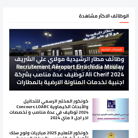
الوظائف الاكثر مشاهدة
الشركات الخاصة
وظائف مطار الرشيدية مولاي علي الشريف
Recrutement Aéroport Errachidia Moulay
Ali Cherif 2024 توظيف عدة مناصب بشركة
اجنبية لخدمات المناولة الارضية بالمطارات
كونكور المختبر الرسمي للتحاليل
والأبحاث الكيماوية Concours LOARC
2024 توظيف في عدة مناصب و تخصصات
اخر اجل 3 ماي 2024
كونكور التعليم 2025 مباريات ولوج سلك