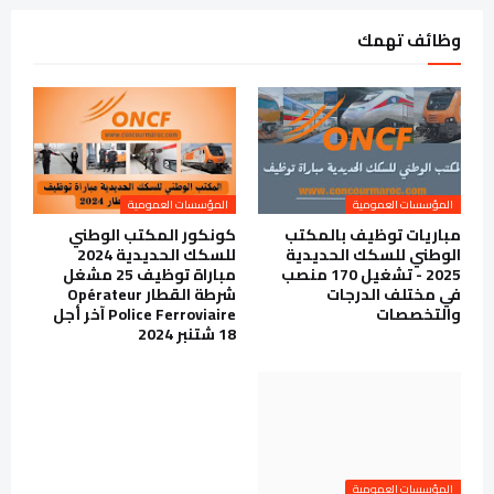
وظائف تهمك
المؤسسات العمومية
المؤسسات العمومية
مباريات توظيف بالمكتب
كونكور المكتب الوطني
الوطني للسكك الحديدية
للسكك الحديدية 2024
2025 - تشغيل 170 منصب
مباراة توظيف 25 مشغل
في مختلف الدرجات
شرطة القطار Opérateur
والتخصصات
Police Ferroviaire آخر أجل
18 شتنبر 2024
المؤسسات العمومية