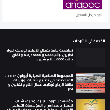
شرح مراحل التسجيل
الخدمة في الشركات
تعاضدية عامة بقطاع التعليم توظيف اعوان
اداريين براتب 4000 و 5000 درهم و تقني
براتب 6000 درهم شهريا
المجموعة الصناعية الصينية أيولون Aeolon
المتخصصة في تصنيع شفرات توربينات
طاقة الرياح توظيف عمال انتاج و تقنيين و
اطر
مؤسسة زاكورة للتربية توظيف شباب
للعمل بالمدارس و المؤسسات التعليم
الأولي في عدة قرى و مدن بجهات المملكة