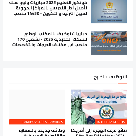
كونكور التعليم 2025 مباريات ولوج سلك
تأهيل أطر التدريس بالمراكز الجهوية
لمهن التربية والتكوين - 14450 منصب
مباريات توظيف بالمكتب الوطني
للسكك الحديدية 2025 - تشغيل 170
منصب في مختلف الدرجات والتخصصات
التوظيف بالخارج
L’AMBASSADE DES ETATS-UNIS EMPLOIS
DV LOTTERY RESULTS
نتائج قرعة الهجرة إلى أمريكا
وظائف جديدة بالسفارة
Résultat DV Lottery 2024-
والقنصلية الامريكية