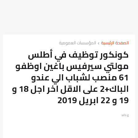
الصفحة الرئيسية
المؤسسات العمومية
كونكور توظيف في أطلس
مولتي سيرفيس باغين اوظفو
61 منصب لشباب الي عندو
الباك+2 على الاقل اخر اجل 18 و
19 و 22 ابريل 2019
ads g