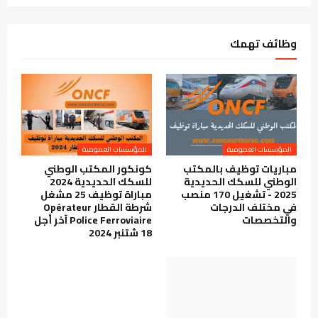
وظائف تهمك
المؤسسات العمومية
المؤسسات العمومية
مباريات توظيف بالمكتب
كونكور المكتب الوطني
الوطني للسكك الحديدية
للسكك الحديدية 2024
2025 - تشغيل 170 منصب
مباراة توظيف 25 مشغل
في مختلف الدرجات
شرطة القطار Opérateur
والتخصصات
Police Ferroviaire آخر أجل
18 شتنبر 2024