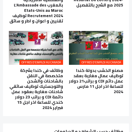
2025 مع الشرح بالتفصيل
بالمغرب L’Ambassade des
Etats-Unis au Maroc
Recrutement 2024 توظيف
تقنيين و اعوان و اطر و سائق
OFFRES D'EMPLOI AU CANADA
OFFRES D'EMPLOI AU CANADA
مصنع الخشب بدولة كندا
وظائف في كندا بشركة
توظيف عمال مغاربة بعقد
متخصصة في النقل
عمل دائم CDI و براتب21 دولار
بالشاحنات والشحن
للساعة اخر اجل 11 مارس
واللوجستيك توظيف سائقي
2024
شاحنات مغاربة بعقود عمل
دائمة CDI و براتب 23 دولار
كندي للساعة اخر اجل 15
فبراير 2024
وظائف حسب الشواهد و الدبلومات