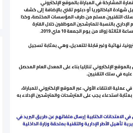
ارة المشاركة في المباراة بالموقع الإلكتروني
http://concours.inte مع تحميل شهادة الباكالوريا أو دبلوم تقني بالإضافة إلى كشف
و سلك التقنيين مسلم من طرف المؤسسات المختصة، وكذا
الإداري بالنسبة للمترشحين الموظفين خلال الفترة
ونيا، نهائية وغير قابلة للتعديل، وهي بمثابة تسجيل
الموقع الإلكتروني تنازليا بناء على المعدل العام المحصل
عليه في سلك التقنيين.
عملية الانتقاء الأولي، عبر الموقع الإلكتروني للمباراة،
عار بمثابة استدعاء يجب على المترشحات والمترشحين الإدلاء به
في الامتحانات الكتابية إرسال ملفاتهم عن طريق البريد في
اوحة بين 5 و23 غشت 2019 إلى مديرية تأهيل الأطر الإدارية والتقنية بملحقة وزارة الداخلية