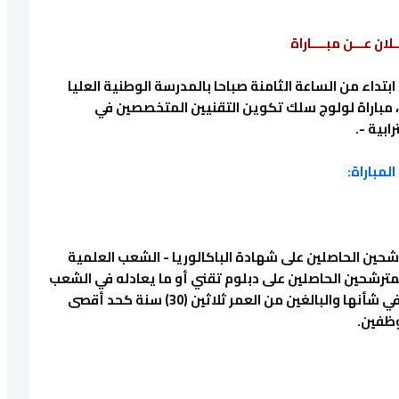
ـلان عـــن مبــــاراة
تنظم وزارة الداخلية يوم الأحد 14 يوليوز 2019 ابتداء من الساعة الثامنة صباحا بالمدرسة الوطنية العليا
اء، مباراة لولوج سلك تكوين التقنيين المتخصصين في
ابية -.
شحين الحاصلين على شهادة الباكالوريا - الشعب العلمية
المترشحين الحاصلين على دبلوم تقني أو ما يعادله في الشعب
المماثلة في حدود 10% من المقاعد المتبارى في شأنها والبالغين من العمر ثلاثين (30) سنة كحد أقصى