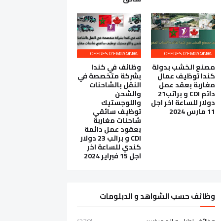
OFFRES D'EMPLOI AU CANADA
OFFRES D'EMPLOI AU CANADA
مصنع الخشب بدولة
وظائف في كندا
كندا توظيف عمال
بشركة متخصصة في
مغاربة بعقد عمل
النقل بالشاحنات
دائم CDI و براتب21
والشحن
دولار للساعة اخر اجل
واللوجستيك
11 مارس 2024
توظيف سائقي
شاحنات مغاربة
بعقود عمل دائمة
CDI و براتب 23 دولار
كندي للساعة اخر
اجل 15 فبراير 2024
وظائف حسب الشواهد و الدبلومات