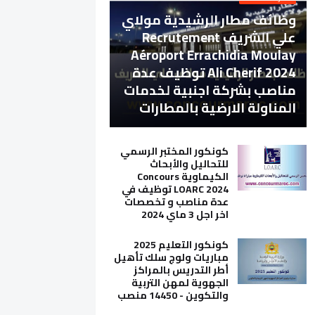
وظائف مطار الرشيدية مولاي
علي الشريف Recrutement
Aéroport Errachidia Moulay
Ali Cherif 2024 توظيف عدة
مناصب بشركة اجنبية لخدمات
المناولة الارضية بالمطارات
كونكور المختبر الرسمي
للتحاليل والأبحاث
الكيماوية Concours
LOARC 2024 توظيف في
عدة مناصب و تخصصات
اخر اجل 3 ماي 2024
كونكور التعليم 2025
مباريات ولوج سلك تأهيل
أطر التدريس بالمراكز
الجهوية لمهن التربية
والتكوين - 14450 منصب