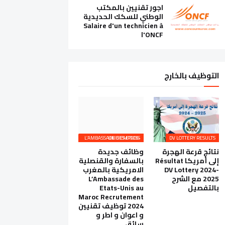
اجور تقنيين بالمكتب
الوطني للسكك الحديدية
Salaire d'un technicien à
l'ONCF
التوظيف بالخارج
L’AMBASSADE DES ETATS-UNIS EMPLOIS
DV LOTTERY RESULTS
نتائج قرعة الهجرة
وظائف جديدة
إلى أمريكا Résultat
بالسفارة والقنصلية
DV Lottery 2024-
الامريكية بالمغرب
2025 مع الشرح
L’Ambassade des
بالتفصيل
Etats-Unis au
Maroc Recrutement
2024 توظيف تقنيين
و اعوان و اطر و
سائق