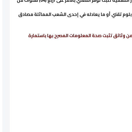
- نسخة مشهود على مطابقتها للأصل من قرار التسمية تثبت توفر المعني بالأمر على أربع (04) سنوات من
بلوم تقني أو ما يعادله في إحدى الشعب المماثلة مصادق
ضمن وثائق تثبت صحة المعلومات المصرح بها باستمارة