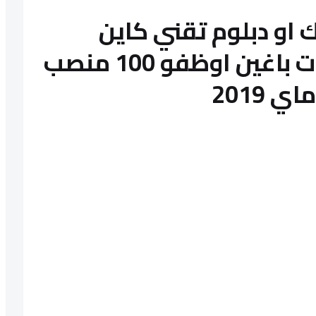
ك او دبلوم تقني كاين
كونكور ديال الجماعات باغين اوظفو 100 منصب