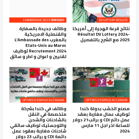
L’AMBASSADE DES ETATS-UNIS EMPLOIS
DV LOTTERY RESULTS
نتائج قرعة الهجرة إلى أمريكا
وظائف جديدة بالسفارة
Résultat DV Lottery 2024-
والقنصلية الامريكية
2025 مع الشرح بالتفصيل
بالمغرب L’Ambassade des
Etats-Unis au Maroc
Recrutement 2024 توظيف
تقنيين و اعوان و اطر و سائق
OFFRES D'EMPLOI AU CANADA
OFFRES D'EMPLOI AU CANADA
مصنع الخشب بدولة كندا
وظائف في كندا بشركة
توظيف عمال مغاربة بعقد
متخصصة في النقل
عمل دائم CDI و براتب21 دولار
بالشاحنات والشحن
للساعة اخر اجل 11 مارس
واللوجستيك توظيف سائقي
2024
شاحنات مغاربة بعقود عمل
دائمة CDI و براتب 23 دولار