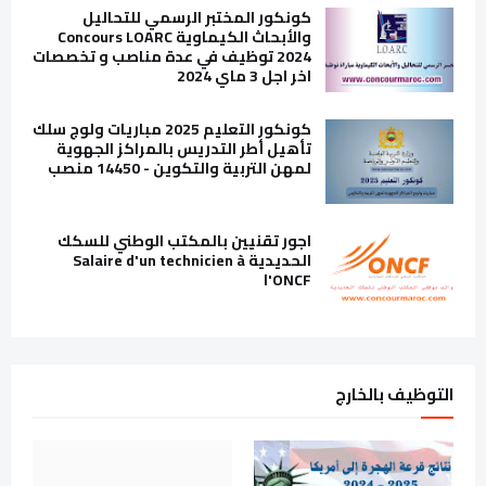
كونكور المختبر الرسمي للتحاليل
والأبحاث الكيماوية Concours LOARC
2024 توظيف في عدة مناصب و تخصصات
اخر اجل 3 ماي 2024
كونكور التعليم 2025 مباريات ولوج سلك
تأهيل أطر التدريس بالمراكز الجهوية
لمهن التربية والتكوين - 14450 منصب
اجور تقنيين بالمكتب الوطني للسكك
الحديدية Salaire d'un technicien à
l'ONCF
التوظيف بالخارج