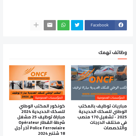
Facebook
وظائف تهمك
المؤسسات العمومية
المؤسسات العمومية
مباريات توظيف بالمكتب
كونكور المكتب الوطني
الوطني للسكك الحديدية
للسكك الحديدية 2024
2025 - تشغيل 170 منصب
مباراة توظيف 25 مشغل
في مختلف الدرجات
شرطة القطار Opérateur
والتخصصات
Police Ferroviaire آخر أجل
18 شتنبر 2024