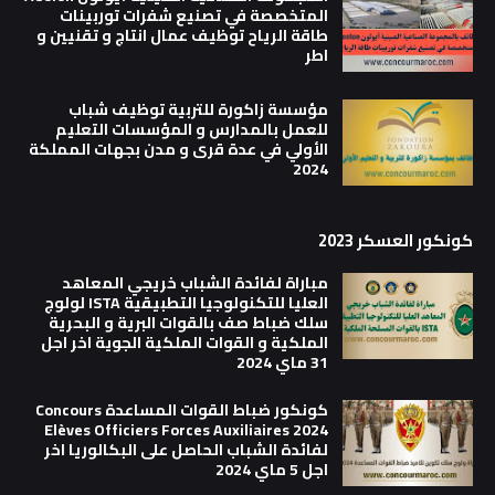
المتخصصة في تصنيع شفرات توربينات
طاقة الرياح توظيف عمال انتاج و تقنيين و
اطر
مؤسسة زاكورة للتربية توظيف شباب
للعمل بالمدارس و المؤسسات التعليم
الأولي في عدة قرى و مدن بجهات المملكة
2024
كونكور العسكر 2023
مباراة لفائدة الشباب خريجي المعاهد
العليا للتكنولوجيا التطبيقية ISTA لولوج
سلك ضباط صف بالقوات البرية و البحرية
الملكية و القوات الملكية الجوية اخر اجل
31 ماي 2024
كونكور ضباط القوات المساعدة Concours
Elèves Officiers Forces Auxiliaires 2024
لفائدة الشباب الحاصل على البكالوريا اخر
اجل 5 ماي 2024