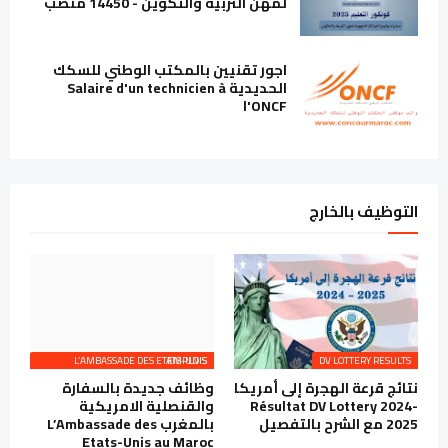
لمهن التربية والتكوين - 14450 منصب
اجور تقنيين بالمكتب الوطني للسكك
الحديدية Salaire d'un technicien à
l'ONCF
التوظيف بالخارج
L’AMBASSADE DES ETATS-UNIS EMPLOIS
DV LOTTERY RESULTS
نتائج قرعة الهجرة إلى أمريكا
وظائف جديدة بالسفارة
Résultat DV Lottery 2024-
والقنصلية الامريكية
2025 مع الشرح بالتفصيل
بالمغرب L’Ambassade des
Etats-Unis au Maroc