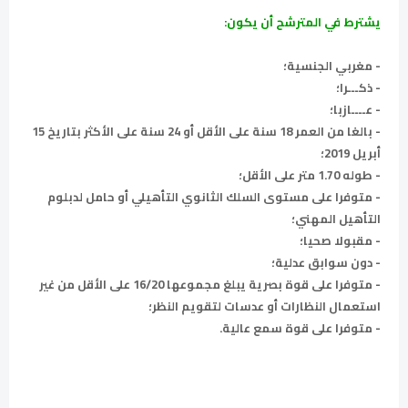
يشترط في المترشح أن يكون:
- مغربي الجنسية؛
- ذكـــرا؛
- عــــازبا؛
- بالغا من العمر 18 سنة على الأقل أو 24 سنة على الأكثر بتاريخ 15
أبريل 2019؛
- طوله 1.70 متر على الأقل؛
- متوفرا على مستوى السلك الثانوي التأهيلي أو حامل لدبلوم
التأهيل المهني؛
- مقبولا صحيا؛
- دون سوابق عدلية؛
- متوفرا على قوة بصرية يبلغ مجموعها 16/20 على الأقل من غير
استعمال النظارات أو عدسات لتقويم النظر؛
- متوفرا على قوة سمع عالية.