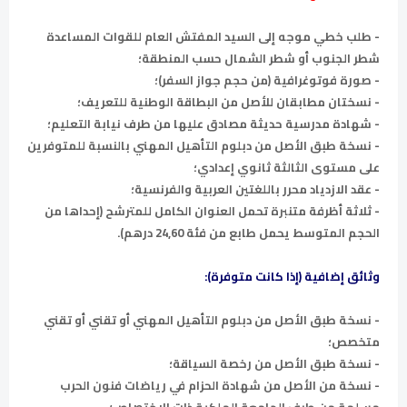
- طلب خطي موجه إلى السيد المفتش العام للقوات المساعدة
شطر الجنوب أو شطر الشمال حسب المنطقة؛
- صورة فوتوغرافية (من حجم جواز السفر)؛
- نسختان مطابقان للأصل من البطاقة الوطنية للتعريف؛
- شهادة مدرسية حديثة مصادق عليها من طرف نيابة التعليم؛
- نسخة طبق الأصل من دبلوم التأهيل المهني بالنسبة للمتوفرين
على مستوى الثالثة ثانوي إعدادي؛
- عقد الازدياد محرر باللغتين العربية والفرنسية؛
- ثلاثة أظرفة متنبرة تحمل العنوان الكامل للمترشح (إحداها من
الحجم المتوسط يحمل طابع من فئة 24,60 درهم).
وثائق إضافية (إذا كانت متوفرة):
- نسخة طبق الأصل من دبلوم التأهيل المهني أو تقني أو تقني
متخصص؛
- نسخة طبق الأصل من رخصة السياقة؛
- نسخة من الأصل من شهادة الحزام في رياضات فنون الحرب
مسلمة من طرف الجامعة الملكية ذات الاختصاص؛