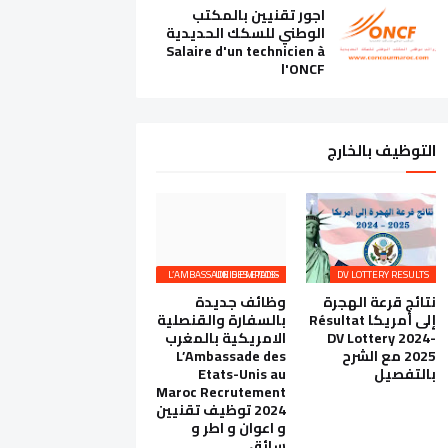
اجور تقنيين بالمكتب
الوطني للسكك الحديدية
Salaire d'un technicien à
l'ONCF
التوظيف بالخارج
L’AMBASSADE DES ETATS-UNIS EMPLOIS
DV LOTTERY RESULTS
نتائج قرعة الهجرة
وظائف جديدة
إلى أمريكا Résultat
بالسفارة والقنصلية
DV Lottery 2024-
الامريكية بالمغرب
2025 مع الشرح
L’Ambassade des
بالتفصيل
Etats-Unis au
Maroc Recrutement
2024 توظيف تقنيين
و اعوان و اطر و
سائق