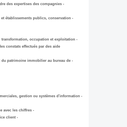
 cadre des expertises des compagnies
és et établissements publics, conservation
n, transformation, occupation et exploitation
des constats effectués par des aide
ux du patrimoine immobilier au bureau de
- De formation BAC (ou niveau BAC) + 2 ans, en techniques commerciales, gestion ou systèmes d'information;
- Maîtrisant les outils informatiques et ayany une grandes aisance avec les chiffres;
- Doté d'un grand sens de l'organisation, de précision et du service client.