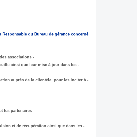
 au Responsable du Bureau de gérance concerné,
- assurer un service clientèle de qualité auprès des locataires et des associations;
feuille ainsi que leur mise à jour dans les
ion auprès de la clientèle, pour les inciter à
- représenter la société devant les autorités, les administrations et les partenaires;
ulsion et de récupération ainsi que dans les