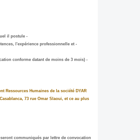
- une lettre de motivation manuscrite précisant le poste pour lequel il postule;
tences, l'expérience professionnelle et
- copie certifiée conforme de la Carte d’Identité Nationale (Certification conforme datant de moins de 3 mois).
ment Ressources Humaines de la société DYAR
Casablanca, 73 rue Omar Slaoui, et ce au plus
ns seront communiqués par lettre de convocation