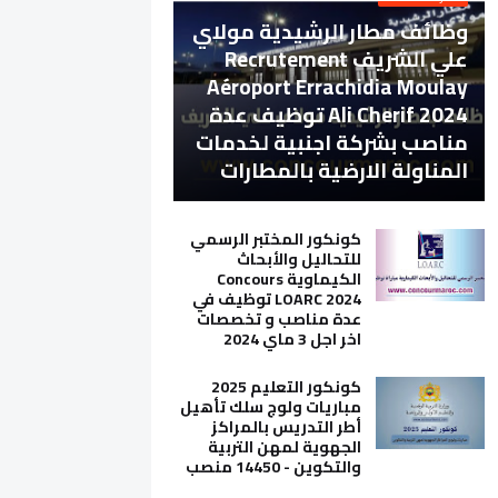
وظائف مطار الرشيدية مولاي
علي الشريف Recrutement
Aéroport Errachidia Moulay
Ali Cherif 2024 توظيف عدة
مناصب بشركة اجنبية لخدمات
المناولة الارضية بالمطارات
كونكور المختبر الرسمي
للتحاليل والأبحاث
الكيماوية Concours
LOARC 2024 توظيف في
عدة مناصب و تخصصات
اخر اجل 3 ماي 2024
كونكور التعليم 2025
مباريات ولوج سلك تأهيل
أطر التدريس بالمراكز
الجهوية لمهن التربية
والتكوين - 14450 منصب