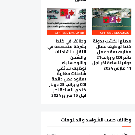
OFFRES D'EMPLOI AU CANADA
OFFRES D'EMPLOI AU CANADA
مصنع الخشب بدولة
وظائف في كندا
كندا توظيف عمال
بشركة متخصصة في
مغاربة بعقد عمل
النقل بالشاحنات
دائم CDI و براتب21
والشحن
دولار للساعة اخر اجل
واللوجستيك
11 مارس 2024
توظيف سائقي
شاحنات مغاربة
بعقود عمل دائمة
CDI و براتب 23 دولار
كندي للساعة اخر
اجل 15 فبراير 2024
وظائف حسب الشواهد و الدبلومات