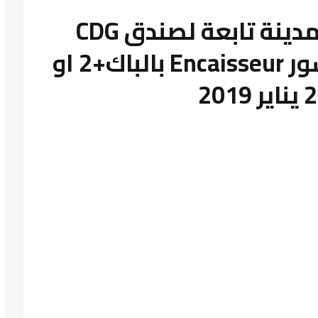
كونكور شركة ديار المدينة تابعة لصندق CDG
باغين اوظفو اونكيسور Encaisseur بالباك+2 او