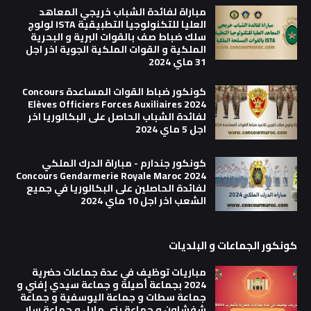
مباراة لفائدة الشباب خريجي المعاهد
العليا للتكنولوجيا التطبيقية ISTA لولوج
سلك ضباط صف بالقوات البرية و البحرية
الملكية و القوات الملكية الجوية اخر اجل
31 ماي 2024
كونكور ضباط القوات المساعدة Concours
Elèves Officiers Forces Auxiliaires 2024
لفائدة الشباب الحاصل على البكالوريا اخر
اجل 5 ماي 2024
كونكور جندارم - مباراة الدرك الملكي
Concours Gendarmerie Royale Maroc 2024
لفائدة الحاصلين على البكالوريا في جميع
الشعب اخر اجل 10 ماي 2024
كونكور الجماعات و البلديات
مباريات توظيف في عدة جماعات حضرية
2024 بجماعة أصيلة و جماعة سيدي إفني و
جماعة سطات و جماعة اليوسفية و جماعة
شفشاون و جماعة بني ملال و جماعة سلا