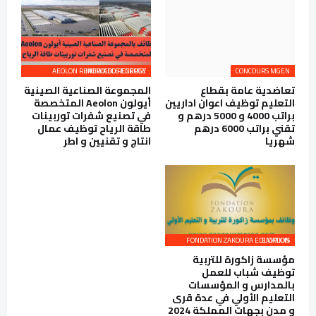
AEOLON RENEWABLE ENERGY MOROCCO RECRUTE
CONCOURS MGEN
تعاضدية عامة بقطاع
المجموعة الصناعية الصينية
التعليم توظيف اعوان اداريين
أيولون Aeolon المتخصصة
براتب 4000 و 5000 درهم و
في تصنيع شفرات توربينات
تقني براتب 6000 درهم
طاقة الرياح توظيف عمال
شهريا
انتاج و تقنيين و اطر
FONDATION ZAKOURA EDUCATION EMPLOIS
مؤسسة زاكورة للتربية
توظيف شباب للعمل
بالمدارس و المؤسسات
التعليم الأولي في عدة قرى
و مدن بجهات المملكة 2024