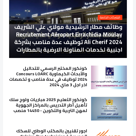
الشركات الخاصة
وظائف مطار الرشيدية مولاي علي الشريف
Recrutement Aéroport Errachidia Moulay
Ali Cherif 2024 توظيف عدة مناصب بشركة
اجنبية لخدمات المناولة الارضية بالمطارات
كونكور المختبر الرسمي للتحاليل
والأبحاث الكيماوية Concours LOARC
2024 توظيف في عدة مناصب و تخصصات
اخر اجل 3 ماي 2024
كونكور التعليم 2025 مباريات ولوج سلك
تأهيل أطر التدريس بالمراكز الجهوية
لمهن التربية والتكوين - 14450 منصب
اجور تقنيين بالمكتب الوطني للسكك