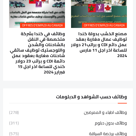
OFFRES D'EMPLOI AU CANADA
OFFRES D'EMPLOI AU CANADA
مصنع الخشب بدولة كندا
وظائف في كندا بشركة
توظيف عمال مغاربة بعقد
متخصصة في النقل
عمل دائم CDI و براتب21 دولار
بالشاحنات والشحن
للساعة اخر اجل 11 مارس
واللوجستيك توظيف سائقي
2024
شاحنات مغاربة بعقود عمل
دائمة CDI و براتب 23 دولار
كندي للساعة اخر اجل 15
فبراير 2024
وظائف حسب الشواهد و الدبلومات
وظائف اطباء و الممرضين
(278)
وظائف بدون دبلوم
(311)
وظائف برخصة السياقة
(575)