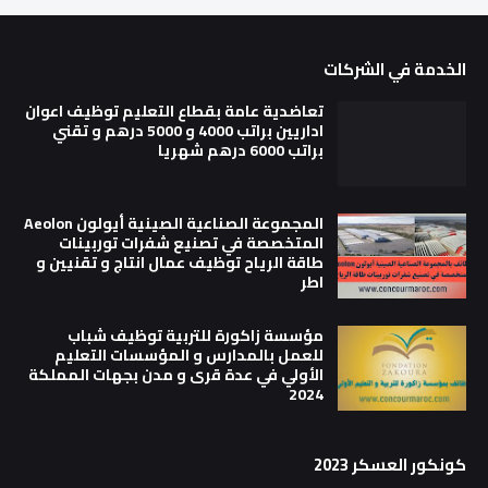
الخدمة في الشركات
تعاضدية عامة بقطاع التعليم توظيف اعوان
اداريين براتب 4000 و 5000 درهم و تقني
براتب 6000 درهم شهريا
المجموعة الصناعية الصينية أيولون Aeolon
المتخصصة في تصنيع شفرات توربينات
طاقة الرياح توظيف عمال انتاج و تقنيين و
اطر
مؤسسة زاكورة للتربية توظيف شباب
للعمل بالمدارس و المؤسسات التعليم
الأولي في عدة قرى و مدن بجهات المملكة
2024
كونكور العسكر 2023