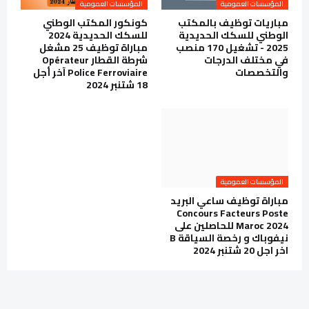
المؤسسات العمومية
المؤسسات العمومية
مباريات توظيف بالمكتب
كونكور المكتب الوطني
الوطني للسكك الحديدية
للسكك الحديدية 2024
2025 - تشغيل 170 منصب
مباراة توظيف 25 مشغل
في مختلف الدرجات
شرطة القطار Opérateur
والتخصصات
Police Ferroviaire آخر أجل
18 شتنبر 2024
المؤسسات العمومية
مباراة توظيف ساعي البريد
Concours Facteurs Poste
Maroc 2024 للحاصلين على
نيفوباك و رخصة السياقة B
اخر اجل 20 شتنبر 2024