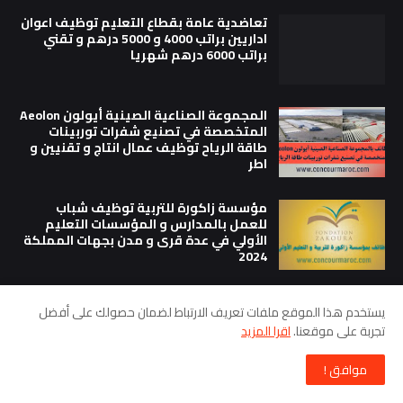
تعاضدية عامة بقطاع التعليم توظيف اعوان
اداريين براتب 4000 و 5000 درهم و تقني
براتب 6000 درهم شهريا
المجموعة الصناعية الصينية أيولون Aeolon
المتخصصة في تصنيع شفرات توربينات
طاقة الرياح توظيف عمال انتاج و تقنيين و
اطر
مؤسسة زاكورة للتربية توظيف شباب
للعمل بالمدارس و المؤسسات التعليم
الأولي في عدة قرى و مدن بجهات المملكة
2024
يستخدم هذا الموقع ملفات تعريف الارتباط لضمان حصولك على أفضل
كونكور العسكر 2023
تجربة على موقعنا.
اقرا المزيد
مباراة لفائدة الشباب خريجي المعاهد
العليا للتكنولوجيا التطبيقية ISTA لولوج
موافق !
سلك ضباط صف بالقوات البرية و البحرية
الملكية و القوات الملكية الجوية اخر اجل