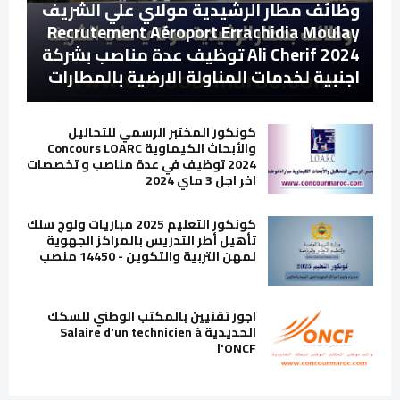
وظائف مطار الرشيدية مولاي علي الشريف
Recrutement Aéroport Errachidia Moulay
Ali Cherif 2024 توظيف عدة مناصب بشركة
اجنبية لخدمات المناولة الارضية بالمطارات
كونكور المختبر الرسمي للتحاليل
والأبحاث الكيماوية Concours LOARC
2024 توظيف في عدة مناصب و تخصصات
اخر اجل 3 ماي 2024
كونكور التعليم 2025 مباريات ولوج سلك
تأهيل أطر التدريس بالمراكز الجهوية
لمهن التربية والتكوين - 14450 منصب
اجور تقنيين بالمكتب الوطني للسكك
الحديدية Salaire d'un technicien à
l'ONCF