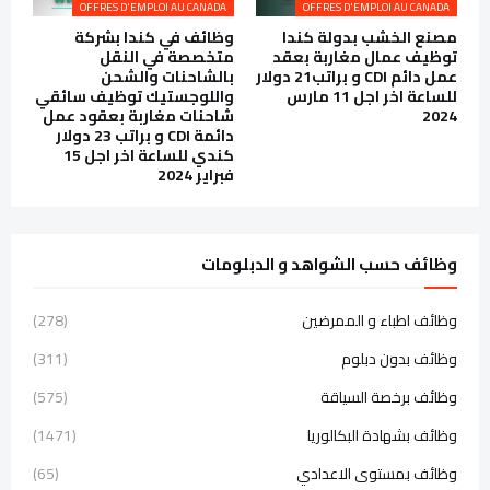
OFFRES D'EMPLOI AU CANADA
OFFRES D'EMPLOI AU CANADA
مصنع الخشب بدولة كندا
وظائف في كندا بشركة
توظيف عمال مغاربة بعقد
متخصصة في النقل
عمل دائم CDI و براتب21 دولار
بالشاحنات والشحن
للساعة اخر اجل 11 مارس
واللوجستيك توظيف سائقي
2024
شاحنات مغاربة بعقود عمل
دائمة CDI و براتب 23 دولار
كندي للساعة اخر اجل 15
فبراير 2024
وظائف حسب الشواهد و الدبلومات
وظائف اطباء و الممرضين
(278)
وظائف بدون دبلوم
(311)
وظائف برخصة السياقة
(575)
وظائف بشهادة البكالوريا
(1471)
وظائف بمستوى الاعدادي
(65)