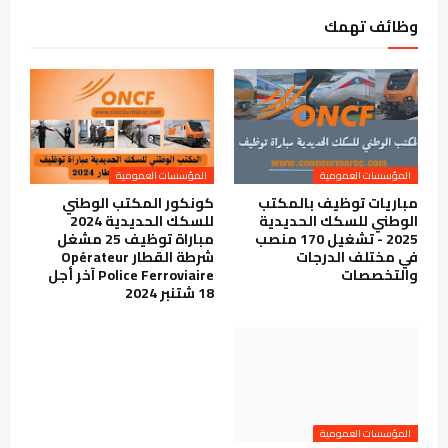
وظائف تهمك
المؤسسات العمومية
المؤسسات العمومية
مباريات توظيف بالمكتب
كونكور المكتب الوطني
الوطني للسكك الحديدية
للسكك الحديدية 2024
2025 - تشغيل 170 منصب
مباراة توظيف 25 مشغل
في مختلف الدرجات
شرطة القطار Opérateur
والتخصصات
Police Ferroviaire آخر أجل
18 شتنبر 2024
المؤسسات العمومية