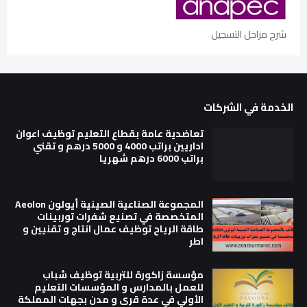
شرح مراحل التسجيل
الخدمة في الشركات
تعاضدية عامة بقطاع التعليم توظيف اعوان
اداريين براتب 4000 و 5000 درهم و تقني
براتب 6000 درهم شهريا
المجموعة الصناعية الصينية أيولون Aeolon
المتخصصة في تصنيع شفرات توربينات
طاقة الرياح توظيف عمال انتاج و تقنيين و
اطر
مؤسسة زاكورة للتربية توظيف شباب
للعمل بالمدارس و المؤسسات التعليم
الأولي في عدة قرى و مدن بجهات المملكة