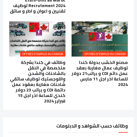
Recrutement 2024 توظيف
تقنيين و اعوان و اطر و سائق
OFFRES D'EMPLOI AU CANADA
OFFRES D'EMPLOI AU CANADA
مصنع الخشب بدولة كندا
وظائف في كندا بشركة
توظيف عمال مغاربة بعقد
متخصصة في النقل
عمل دائم CDI و براتب21 دولار
بالشاحنات والشحن
للساعة اخر اجل 11 مارس
واللوجستيك توظيف سائقي
2024
شاحنات مغاربة بعقود عمل
دائمة CDI و براتب 23 دولار
كندي للساعة اخر اجل 15
فبراير 2024
وظائف حسب الشواهد و الدبلومات