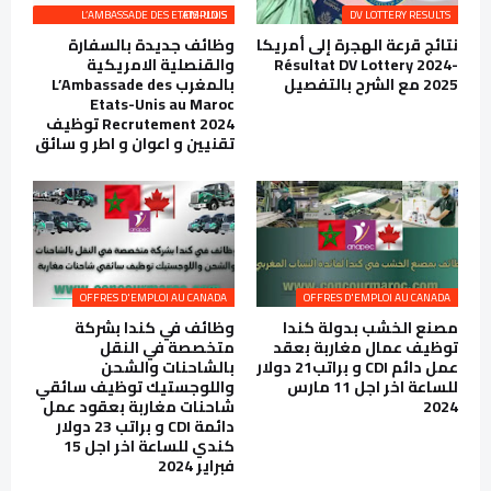
L’AMBASSADE DES ETATS-UNIS EMPLOIS
DV LOTTERY RESULTS
نتائج قرعة الهجرة إلى أمريكا
وظائف جديدة بالسفارة
Résultat DV Lottery 2024-
والقنصلية الامريكية
2025 مع الشرح بالتفصيل
بالمغرب L’Ambassade des
Etats-Unis au Maroc
Recrutement 2024 توظيف
تقنيين و اعوان و اطر و سائق
OFFRES D'EMPLOI AU CANADA
OFFRES D'EMPLOI AU CANADA
مصنع الخشب بدولة كندا
وظائف في كندا بشركة
توظيف عمال مغاربة بعقد
متخصصة في النقل
عمل دائم CDI و براتب21 دولار
بالشاحنات والشحن
للساعة اخر اجل 11 مارس
واللوجستيك توظيف سائقي
2024
شاحنات مغاربة بعقود عمل
دائمة CDI و براتب 23 دولار
كندي للساعة اخر اجل 15
فبراير 2024