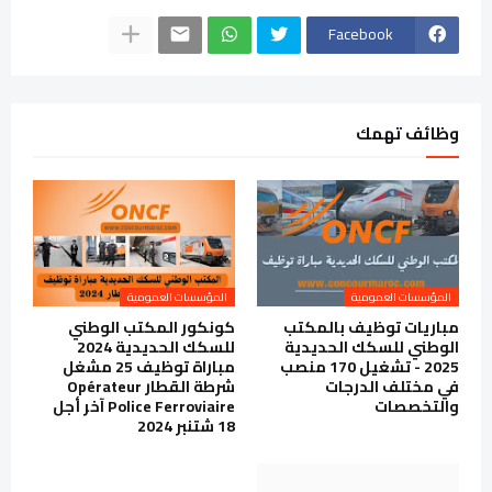
Facebook
وظائف تهمك
المؤسسات العمومية
المؤسسات العمومية
مباريات توظيف بالمكتب
كونكور المكتب الوطني
الوطني للسكك الحديدية
للسكك الحديدية 2024
2025 - تشغيل 170 منصب
مباراة توظيف 25 مشغل
في مختلف الدرجات
شرطة القطار Opérateur
والتخصصات
Police Ferroviaire آخر أجل
18 شتنبر 2024