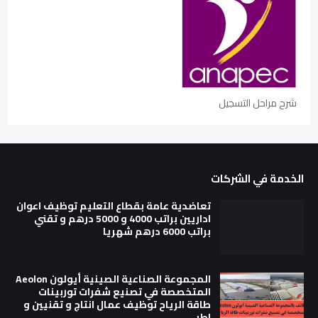
شرح مراحل التسجيل
الخدمة في الشركات
تعاضدية عامة بقطاع التعليم توظيف اعوان
اداريين براتب 4000 و 5000 درهم و تقني
براتب 6000 درهم شهريا
المجموعة الصناعية الصينية أيولون Aeolon
المتخصصة في تصنيع شفرات توربينات
طاقة الرياح توظيف عمال انتاج و تقنيين و
اطر