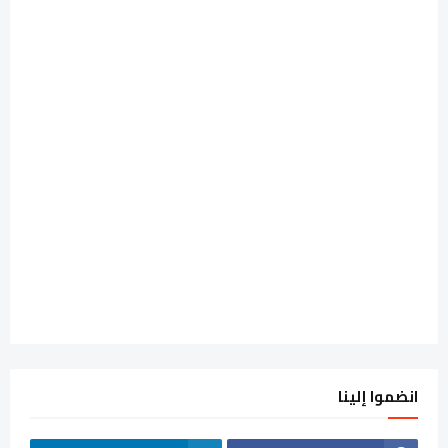
انضموا إلينا