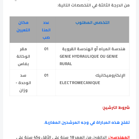
من الدرجة الثالثة في التخصصات التالية:
التخصص
المطلوب
عدد
مكان
المنا
التعيين
صب
هندسة المياه أو الهندسة القروية
01
مقر
GENIE HYDRAULIQUE OU GENIE
الوكالة
RURAL
بفاس
الإلكتروميكانيك
01
سد
ELECTROMECANIQUE
الوحدة -
وزان
شروط الترشيح:
تفتح هذه المباراة في وجه المرشحين المغاربة.
المهندسين:
البالغين من العمر 18 سنة على الأقل و45 سنة على