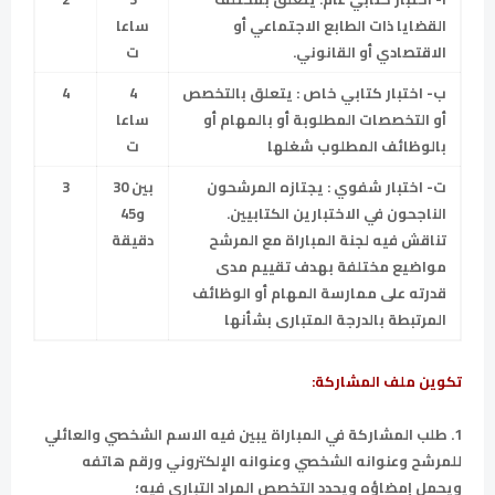
القضايا ذات الطابع الاجتماعي أو
ساعا
الاقتصادي أو القانوني.
ت
ب
-
اختبار
كتابي
خاص
: يتعلق بالتخصص
4
4
أو التخصصات المطلوبة أو بالمهام أو
ساعا
بالوظائف المطلوب شغلها
ت
ت
-
اختبار
شفوي
:
يجتازه المرشحون
بين 30
3
الناجحون في الاختبارين الكتابيين.
و45
تناقش فيه لجنة المباراة مع المرشح
دقيقة
مواضيع مختلفة بهدف تقييم مدى
قدرته على ممارسة المهام أو الوظائف
المرتبطة بالدرجة المتبارى بشأنها
تكوين ملف المشاركة:
1. طلب المشاركة في المباراة يبين فيه الاسم الشخصي والعائلي
للمرشح وعنوانه الشخصي وعنوانه الإلكتروني ورقم هاتفه
ويحمل إمضاؤه ويحدد التخصص المراد التباري فيه؛