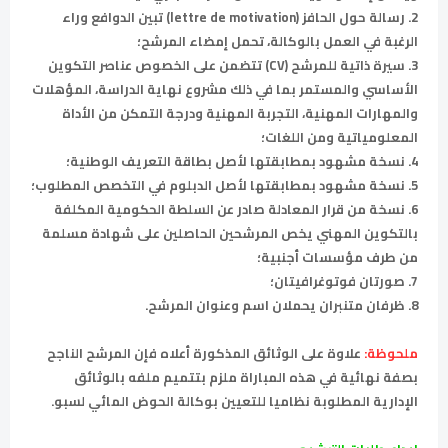
2. رسالة حول الحافز (lettre de motivation) تبين الدوافع وراء
الرغبة في العمل بالوكالة، تحمل إمضاء المرشح؛
3. سيرة ذاتية للمرشح (CV) تتضمن على الخصوص عناصر التكوين
الأساسي والمستمر بما في ذلك مشروع نهاية الدراسة، المؤهلات
والمهارات المهنية، التجربة المهنية ودرجة التمكن من الأداة
المعلومياتية ومن اللغات؛
4. نسخة مشهود بمطابقتها لأصل بطاقة التعريف الوطنية؛
5. نسخة مشهود بمطابقتها لأصل الدبلوم في التخصص المطلوب؛
6. نسخة من قرار المعادلة صادر عن السلطة الحكومية المكلفة
بالتكوين المهني يخص المرشحين الحاصلين على شهادة مسلمة
من طرف مؤسسات أجنبية؛
7. صورتان فوتوغرافيتان؛
8. ظرفان متنبران يحملان اسم وعنوان المرشح.
ملحوظة:
علاوة على الوثائق المذكورة أعلاه فإن المرشح الناجح
بصفة نهائية في هذه المباراة ملزم بتتميم ملفه بالوثائق
الإدارية المطلوبة نظاميا للتعيين بوكالة الحوض المائي لسبو.