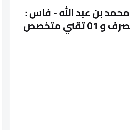
مد بن عبد الله - فاس :
مباراة توظيف 02 متصرف و 01 تقني متخصص