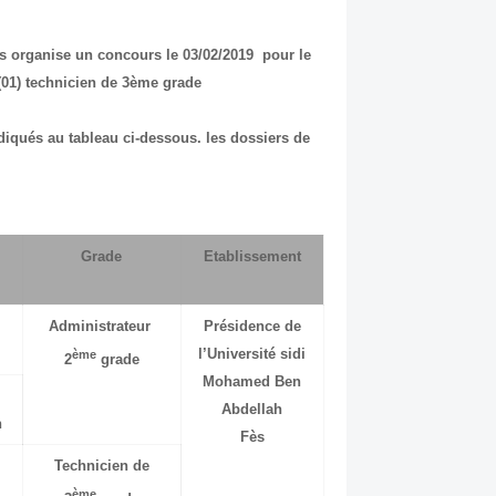
 organise un concours le 03/02/2019 pour le
01) technicien de 3ème grade.
iqués au tableau ci-dessous. les dossiers de
Grade
Etablissement
Administrateur
Présidence de
l’Université sidi
ème
2
grade
Mohamed Ben
Abdellah
n
Fès
Technicien de
ème