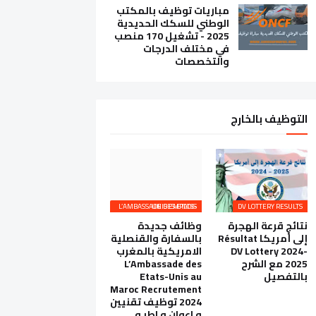
مباريات توظيف بالمكتب
الوطني للسكك الحديدية
2025 - تشغيل 170 منصب
في مختلف الدرجات
والتخصصات
التوظيف بالخارج
L’AMBASSADE DES ETATS-UNIS EMPLOIS
DV LOTTERY RESULTS
نتائج قرعة الهجرة
وظائف جديدة
إلى أمريكا Résultat
بالسفارة والقنصلية
DV Lottery 2024-
الامريكية بالمغرب
2025 مع الشرح
L’Ambassade des
بالتفصيل
Etats-Unis au
Maroc Recrutement
2024 توظيف تقنيين
و اعوان و اطر و