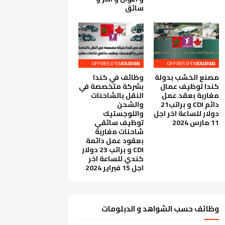
سائق
OFFRES D'EMPLOI AU CANADA
OFFRES D'EMPLOI AU CANADA
مصنع الخشب بدولة
وظائف في كندا
كندا توظيف عمال
بشركة متخصصة في
مغاربة بعقد عمل
النقل بالشاحنات
دائم CDI و براتب21
والشحن
دولار للساعة اخر اجل
واللوجستيك
11 مارس 2024
توظيف سائقي
شاحنات مغاربة
بعقود عمل دائمة
CDI و براتب 23 دولار
كندي للساعة اخر
اجل 15 فبراير 2024
وظائف حسب الشواهد و الدبلومات