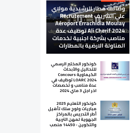
وظائف مطار الرشيدية مولاي
علي الشريف Recrutement
Aéroport Errachidia Moulay
Ali Cherif 2024 توظيف عدة
مناصب بشركة اجنبية لخدمات
المناولة الارضية بالمطارات
كونكور المختبر الرسمي
للتحاليل والأبحاث
الكيماوية Concours
LOARC 2024 توظيف في
عدة مناصب و تخصصات
اخر اجل 3 ماي 2024
كونكور التعليم 2025
مباريات ولوج سلك تأهيل
أطر التدريس بالمراكز
الجهوية لمهن التربية
والتكوين - 14450 منصب