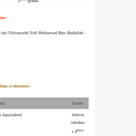
3
grade
tes:
nt de l'Université Sidi Mohamed Ben Abdellah
- Une copie certifiée conforme du diplôme demandé selon le tableau ci-dessous:
Diplôme ou Attestation Demandés
Grade
 équivalent
Admin
istrateu
ème
r 2