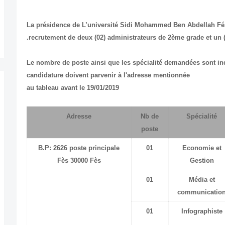
La présidence de L’université Sidi Mohammed Ben Abdellah Fés
recrutement de deux (02) administrateurs de 2ème grade et un (
Le nombre de poste ainsi que les spécialité demandées sont ind
candidature doivent parvenir à l'adresse mentionnée
au tableau avant le 19/01/2019
Adresse
Nb de
Spécialité
poste
B.P: 2626 poste principale
01
Economie et
Fès 30000 Fès
Gestion
01
Média et
communicatio
01
Infographiste